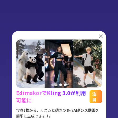
EdimakorでKling 3.0が利用
能
See
注
可能に
目
をスム
アイデ
す。
ョット
写真1枚から、リズムと動きのある
AIダンス動画
を
にも対
簡単に生成できます。