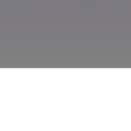
オールインワン
AI動画編集ソフト
テキストから動画生成
テキストを入力するだけで、マーケティング・教育・SNS向け
の魅力的な動画を簡単に作成できます。スピーディーかつ効率
的に動画制作を実現します。