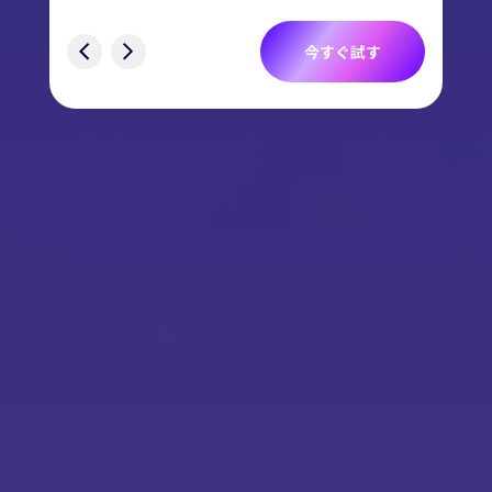
す
今すぐ試す