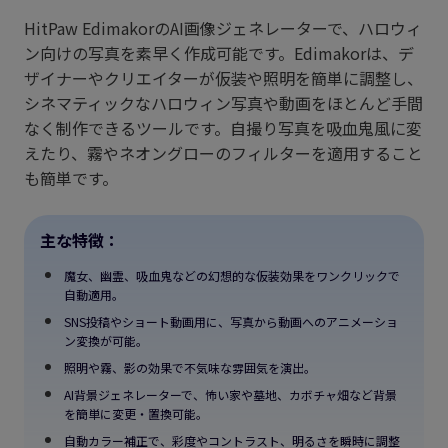
HitPaw EdimakorのAI画像ジェネレーターで、ハロウィ
ン向けの写真を素早く作成可能です。Edimakorは、デ
ザイナーやクリエイターが仮装や照明を簡単に調整し、
シネマティックなハロウィン写真や動画をほとんど手間
なく制作できるツールです。自撮り写真を吸血鬼風に変
えたり、霧やネオングローのフィルターを適用すること
も簡単です。
主な特徴：
魔女、幽霊、吸血鬼などの幻想的な仮装効果をワンクリックで
自動適用。
SNS投稿やショート動画用に、写真から動画へのアニメーショ
ン変換が可能。
照明や霧、影の効果で不気味な雰囲気を演出。
AI背景ジェネレーターで、怖い家や墓地、カボチャ畑など背景
を簡単に変更・置換可能。
自動カラー補正で、彩度やコントラスト、明るさを瞬時に調整