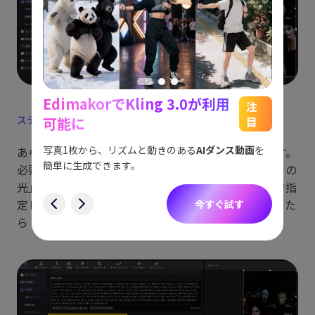
EdimakorでKling 3.0が利用
能
See
注
ステップ4:
プロンプトを編集
可能に
目
をスム
アイデ
す。
ョット
写真1枚から、リズムと動きのある
AIダンス動画
を
あらかじめ入力された例文プロンプトが表示されます。
にも対
簡単に生成できます。
必要に応じて変更可能です。「幽霊の森」「カボチャの
す
光」「ゴースト背景」など、求めるイメージを言葉で指
定します。解像度、アスペクト比、出力枚数を選択した
今すぐ試す
ら「作成する」ボタンを押してAIに作成させます。