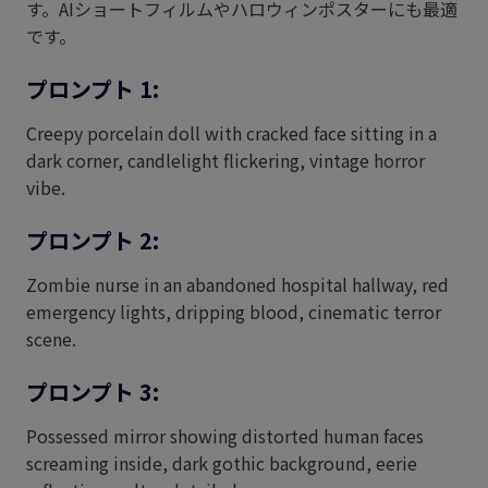
す。AIショートフィルムやハロウィンポスターにも最適
です。
プロンプト 1:
Creepy porcelain doll with cracked face sitting in a
dark corner, candlelight flickering, vintage horror
vibe.
プロンプト 2:
Zombie nurse in an abandoned hospital hallway, red
emergency lights, dripping blood, cinematic terror
scene.
プロンプト 3:
Possessed mirror showing distorted human faces
screaming inside, dark gothic background, eerie