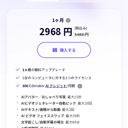
1ヶ月
2968 円
(税込み)
5468 円
購入する
1ヶ月
の無料アップグレード
1台のコンピュータに対する1つのライセンス
300
Edimakor
AI クレジット
/月間
AIアバター／おしゃべり写真
: 最大15秒
AIビデオジェネレーター自動ピック
: 最大20回
AIテキスト/画像から動画
: 最大2回
AI ビデオ フェイススワップ
: 最大30秒
文字起こし/自動字幕の場合
: 最大60分