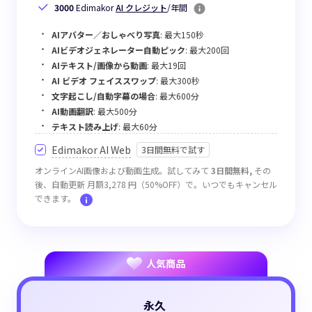
3000
Edimakor
AI クレジット
/年間
AIアバター／おしゃべり写真
: 最大150秒
AIビデオジェネレーター自動ピック
: 最大200回
AIテキスト/画像から動画
: 最大19回
AI ビデオ フェイススワップ
: 最大300秒
文字起こし/自動字幕の場合
: 最大600分
AI動画翻訳
: 最大500分
テキスト読み上げ
: 最大60分
Edimakor AI Web
3日間無料で試す
オンラインAI画像および動画生成。試してみて
3日間無料,
その
後、自動更新 月額3,278 円（50%OFF）で。いつでもキャンセル
できます。
人気商品
永久