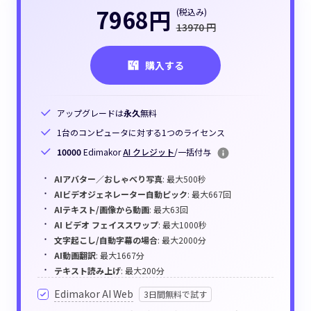
7968円
(税込み)
13970 円
購入する
アップグレードは
永久
無料
1台のコンピュータに対する1つのライセンス
10000
Edimakor
AI クレジット
/一括付与
AIアバター／おしゃべり写真
: 最大500秒
AIビデオジェネレーター自動ピック
: 最大667回
AIテキスト/画像から動画
: 最大63回
AI ビデオ フェイススワップ
: 最大1000秒
文字起こし/自動字幕の場合
: 最大2000分
AI動画翻訳
: 最大1667分
テキスト読み上げ
: 最大200分
Edimakor AI Web
3日間無料で試す