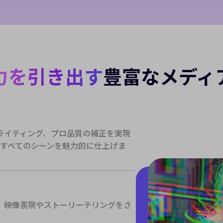
ance 2.0 リリース
注目
シネマティックなAI動画に変換。複数ショットの自然な動き、
力を引き出す
豊富なメディ
、音声にも対応しています。
今す
ライティング、プロ品質の補正を実現
、すべてのシーンを魅力的に仕上げま
、映像表現やストーリーテリングをさ