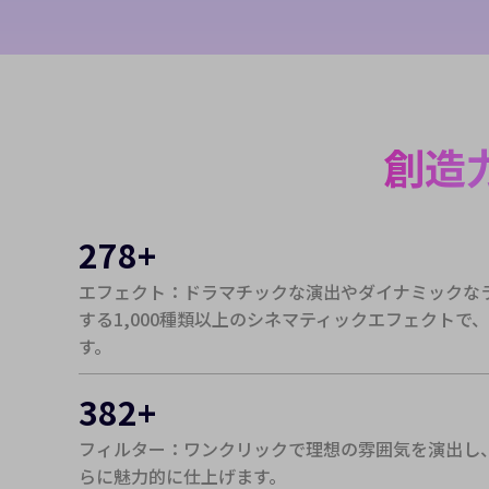
g 3.0が利用可能に
Seed
注目
Iダンス動画
を簡単に生成できます。
アイデアを
創造
ーの一貫性
今すぐ試す
278
+
エフェクト：ドラマチックな演出やダイナミックな
する1,000種類以上のシネマティックエフェクトで
す。
382
+
フィルター：ワンクリックで理想の雰囲気を演出し
らに魅力的に仕上げます。