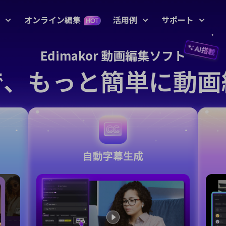
オンライン編集
活用例
サポート
AI搭載
Edimakor 動画編集ソフト
サービ
像
動画編集
テキ
Iで、もっと簡単に動画
ガイド、
 プロンプト例
Nano Banana画像プロンプ
アバター
初心者向けビデオエ
AIおしゃべり写真
キーフレーム アニメ
使い方
R 生成
ディター
ーション
AIダンス動画
テキストから動
AI画像から動画
操作方法
AI ビデオジェネレ
成
生成
動画
AI脳バグ動画モード
動画を逆再生
ーター
使い方
動画アニメーショ
動画翻訳
ルドカップ動画
AIベビージェネレーター
すべての
グリーンバック除
Screen Recorder（録画
ン
自動字幕生成
去
ツール）
変化フィルター
AI ファイトジェネレーター
歌う写真
AI話す動物
アップ
ビデオマスキング
音声編集
最新のア
画像生成
AI動画から動画
フィルター
AIサンタ動画
動画にテキストを
動画背景を削除
動画補正
画像からプロンプト生成
追加
YouTub
ザス動画
AI少女ジェネレーター
YouTu
し削除
AI画像高画質化
モーショントラッ