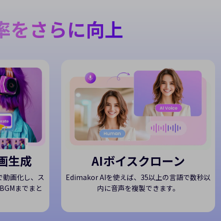
率をさらに向上
画生成
AIボイスクローン
動で動画化し、ス
Edimakor AIを使えば、35以上の言語で数秒以
BGMまでまと
内に音声を複製できます。
。