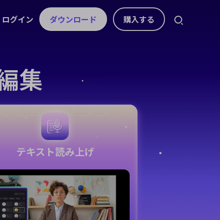
ログイン
ダウンロード
購入する
スセンター
スト
アセット
音声
編集
ライセンス、お問い合わせ
ト
自動字幕生成
動画エフェクト
AI音楽生成
ガイド
動画フィルター
音声から文字起こし
ボイスチェンジャー
を分かりやすく紹介
動画ステッカー
コピーライティング
テキスト読み上
記事
げ
ヒント＆解決策
ビデオトランジション
動画の不要な文字を消
テキスト読み上げ
ボイスクローン
す
動画テンプレート
デート情報
動画の字幕を消すAIツ
ボーカルリムーバー
ップデート&修正内容
テキスト アニメーション
ール
AI効果音生成
AIテキストベース編集
e
無音検出
beの公式チャンネル