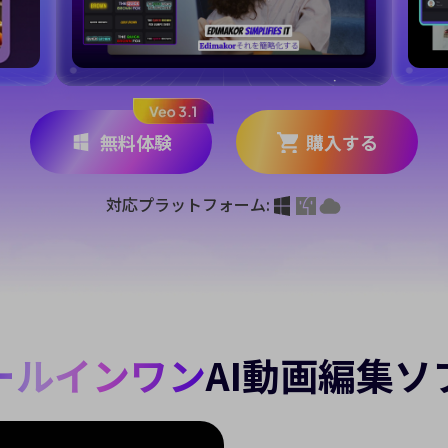
ジェネレーター
AIカートゥーンジェネレータ
写真カットアウト
キング
動画
AI動物ジェネレーター
無料体験
購入する
対応プラットフォーム:
ールインワン
AI動画編集ソ