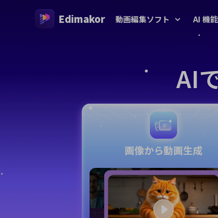
Edimakor
動画編集ソフト
AI 機能
プラットフォーム
動画/画
A
Veo 3
AIインタラクション
AI 
Windows動画編集ソフト
すべてのAI機能を体験しよう
AI ASM
Windows 11/10 対応のオールインワンAI動画編集ソ
AI
フト、多彩なメディア素材を搭載
動画クリエイター
画生
AIキス
AI
AIワー
Mac動画編集ソフト
多言語動画制作
画像から動画生成
Mac対応の簡単AI動画編集ソフト、さまざまなAI機
AI年齢
能を搭載
AI
AI
ジブリ風
AI
AIジー
透か