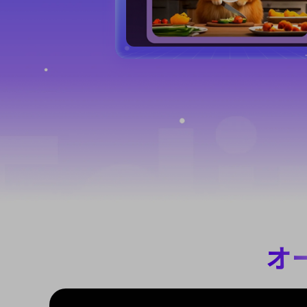
AI筋肉
AIハグ
オ