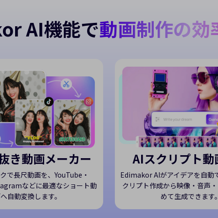
or AI機能で
動画制作の効
AIスクリプト動
り抜き動画メーカー
Edimakor AIがアイデアを自
クで長尺動画を、YouTube・
クリプト作成から映像・音声・
nstagramなどに最適なショート動
めて生成できます
画へ自動変換します。