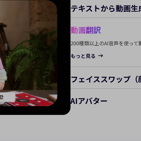
テキストから動画生
動画翻訳
フェイススワップ（
AIを活用して、動画・画像・G
ができます。
もっと見る
AIアバター