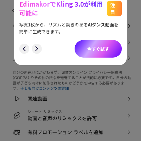
EdimakorでKling 3.0が利用
能
See
注
可能に
目
をスム
アイデ
す。
ョット
写真1枚から、リズムと動きのある
AIダンス動画
を
にも対
簡単に生成できます。
す
今すぐ試す