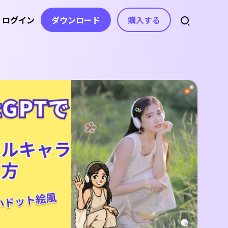
ログイン
ダウンロード
購入する
スセンター
スト
アセット
音声
ライセンス、お問い合わせ
ト
自動字幕生成
動画エフェクト
AI音楽生成
ガイド
動画フィルター
音声から文字起こし
ボイスチェンジャー
を分かりやすく紹介
動画ステッカー
コピーライティング
テキスト読み上
記事
げ
ヒント＆解決策
ビデオトランジション
動画の不要な文字を消
ボイスクローン
す
動画テンプレート
デート情報
動画の字幕を消すAIツ
ボーカルリムーバー
ップデート&修正内容
テキスト アニメーション
ール
AI効果音生成
AIテキストベース編集
e
無音検出
beの公式チャンネル