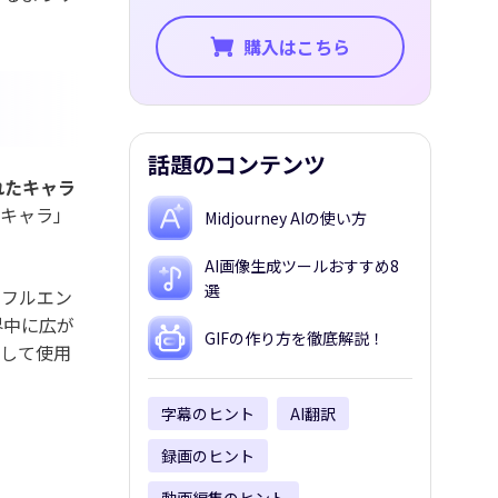
購入はこちら
話題のコンテンツ
れたキャラ
絵キャラ」
Midjourney AIの使い方
AI画像生成ツールおすすめ8
選
ンフルエン
界中に広が
GIFの作り方を徹底解説！
として使用
字幕のヒント
AI翻訳
録画のヒント