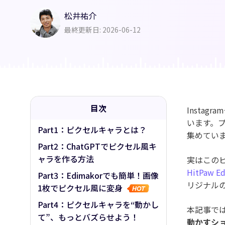
AI筋肉
松井祐介
AIハグ
最終更新日: 2026-06-12
目次
Instagr
います。
Part1：ピクセルキャラとは？
集めてい
Part2：ChatGPTでピクセル風キ
ャラを作る方法
実はこの
HitPaw E
Part3：Edimakorでも簡単！画像
リジナル
1枚でピクセル風に変身
Part4：ピクセルキャラを“動かし
本記事で
て”、もっとバズらせよう！
動かすシ