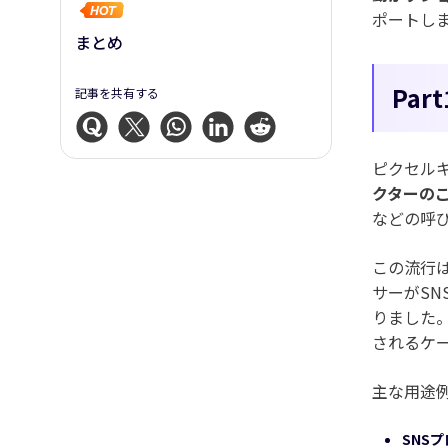
ポートし
まとめ
Pa
記事を共有する
ピクセル
クターの
などの呼
この流行は
サーがS
りました。
されるケ
主な用途
SNS