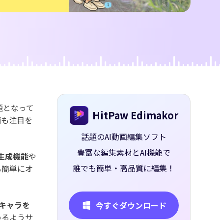
ー
題となって
HitPaw Edimakor
画
も注目を
話題のAI動画編集ソフト
豊富な編集素材とAI機能で
像生成機能
や
誰でも簡単・高品質に編集！
も簡単にオ
キャラを
今すぐダウンロード
めるようサ