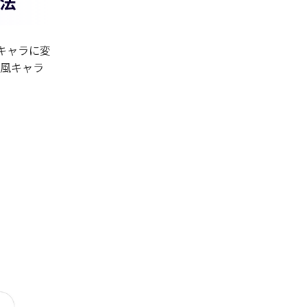
方法
風キャラに変
絵風キャラ