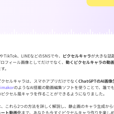
ジェネレーター
AIカートゥーンジェネレータ
写真カットアウト
キング
動画
AI動物ジェネレーター
amやTikTok、LINEなどのSNSで今、
ピクセルキャラ
が大きな話
プロフィール画像としてだけでなく、
動くピクセルキャラの動
ます。
ピクセルキャラは、スマホアプリだけでなく
ChatGPTのAI画
dimakor
のようなAI搭載の動画編集ソフトを使うことで、誰で
のピクセル風キャラを作ることができるようになりました。
は、これら2つの方法を詳しく解説し、静止画のキャラ生成から
ョート動画化
まで、あなたも今すぐピクセルキャラ作りを楽し