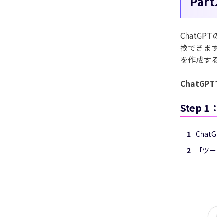
Pa
ChatG
換できま
を作成す
ChatG
Step 
Chat
「ツー