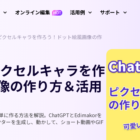
オンライン編集
活用例
サポート
題のピクセルキャラを作ろう！ドット絵風画像の作
サービ
像
動画編集
テキ
ガイド、
 プロンプト例
Nano Banana画像プロンプ
アバター
初心者向けビデオエ
AIおしゃべり写真
キーフレーム アニメ
使い方
R 生成
ディター
ーション
AIダンス動画
のピクセルキャラを作
テキストから動
AI画像から動画
操作方法
AI ビデオジェネレ
成
生成
動画
AI脳バグ動画モード
動画を逆再生
ーター
像の作り方＆活用
使い方
動画アニメーショ
動画翻訳
ルドカップ動画
AIベビージェネレーター
すべての
グリーンバック除
Screen Recorder（録画
ン
去
ツール）
変化フィルター
AI ファイトジェネレーター
歌う写真
AI話す動物
アップ
ビデオマスキング
音声編集
最新のア
画像生成
AI動画から動画
る方法を解説。ChatGPTとEdimakorを
フィルター
AIサンタ動画
動画にテキストを
ターを生成し、動かして、ショート動画やGIF
動画背景を削除
動画補正
画像からプロンプト生成
追加
YouTub
ザス動画
AI少女ジェネレーター
YouTu
し削除
AI画像高画質化
モーショントラッ