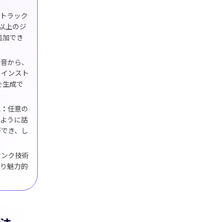
声トラック
類以上のジ
Seedance 2.0 リリース
追加でき
アイデアをシネマティックなAI動画に変換。複
考音から、
ーの一貫性、音声にも対応しています。
、インスト
を生成で
ぐ試す
真：
任意の
のように話
ができ、し
シンク技術
より魅力的