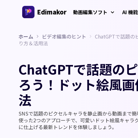
Edimakor
動画編集ソフト
AI 機能
ホーム
ビデオ編集のヒント
ChatGPTで話
プラットフォーム
動画/画
り方＆活用法
Veo 3
AIインタラクション
AI 
Windows動画編集ソフト
すべてのAI機能を体験しよう
AI ASM
ChatGPTで話題
Windows 11/10 対応のオールインワンAI動画編集ソ
AI
フト、多彩なメディア素材を搭載
動画クリエイター
画生
AIキス
ろう！ドット絵風画
AI
AIワー
Mac動画編集ソフト
多言語動画制作
法
Mac対応の簡単AI動画編集ソフト、さまざまなAI機
AI年齢
能を搭載
AI
AI
SNSで話題のピクセルキャラを静止画から動画まで簡単に作
ジブリ風
使った2つのアプローチで、可愛いドット絵風キャラク
AI
AIジー
に仕上げる最新トレンドを体験しましょう。
透か