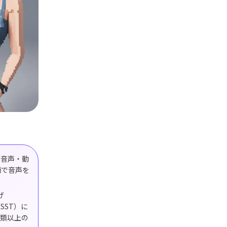
や音声・動
語で音声を
げ
SST）に
種類以上の