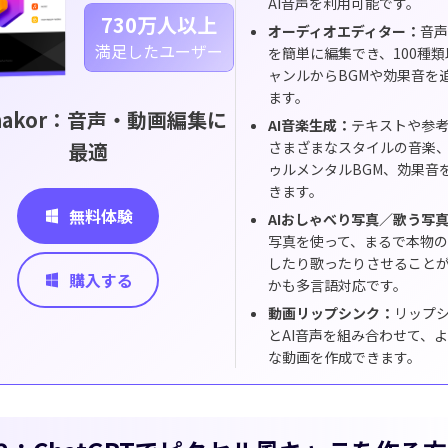
AI音声を利用可能です。
akorでKling 3.0が利用可能に
730万人以上
注目
オーディオエディター：
音
満足したユーザー
を簡単に編集でき、100種
ャンルからBGMや効果音を
ら、リズムと動きのある
AIダンス動画
を簡単に生成できます。
ます。
makor：音声・動画編集に
AI音楽生成：
テキストや参
最適
さまざまなスタイルの音楽
ゥルメンタルBGM、効果音
今す
きます。
無料体験
AIおしゃべり写真／歌う写
写真を使って、まるで本物
したり歌ったりさせること
購入する
かも多言語対応です。
動画リップシンク：
リップ
とAI音声を組み合わせて、
な動画を作成できます。