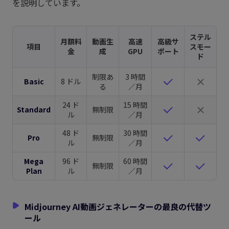
を説明しています。
ステル
月額料
動画生
高速
高級サ
項目
スモー
金
成
GPU
ポート
ド
制限あ
3 時間
Basic
8 ドル
る
／月
24 ド
15 時間
Standard
無制限
ル
／月
48 ド
30 時間
Pro
無制限
ル
／月
Mega
96 ド
60 時間
無制限
Plan
ル
／月
Midjourney AI動画ジェネレーターの最良の代替ツ
ール