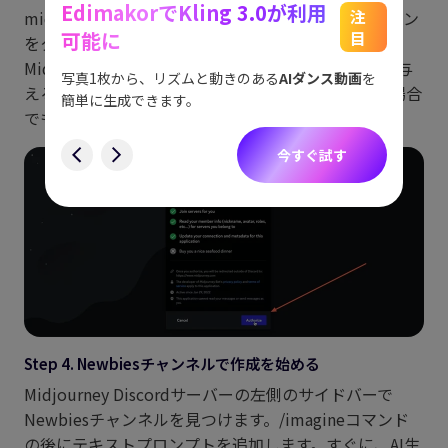
EdimakorでKling 3.0が利用
能
See
注
midjourney.comの右下隅にある「サインイン」ボタン
可能に
目
をクリックします。ここで、Discordプロフィールと
をスム
アイデ
Midjourneyをリンクするためにアカウントの許可を与
す。
ョット
写真1枚から、リズムと動きのある
AIダンス動画
を
える必要があります。トライアル機能を試している場合
にも対
簡単に生成できます。
でも、このステップを実行する必要があります。
す
今すぐ試す
Step 4. Newbiesチャンネルで作成を始める
Midjourney Discordサーバーの左側のサイドバーで
Newbiesチャンネルを見つけます。/imagineコマンド
の後にテキストプロンプトを追加します。すぐに、AI生