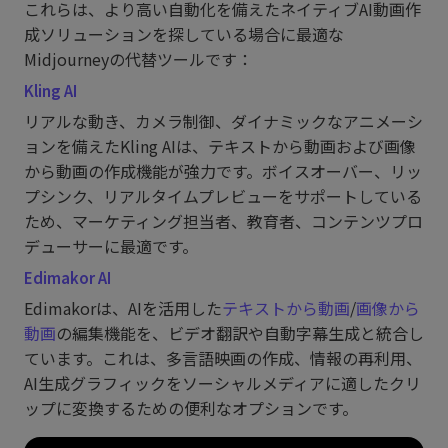
これらは、より高い自動化を備えたネイティブAI動画作
成ソリューションを探している場合に最適な
Midjourneyの代替ツールです：
Kling AI
リアルな動き、カメラ制御、ダイナミックなアニメーシ
ョンを備えたKling AIは、テキストから動画および画像
から動画の作成機能が強力です。ボイスオーバー、リッ
プシンク、リアルタイムプレビューをサポートしている
ため、マーケティング担当者、教育者、コンテンツプロ
デューサーに最適です。
Edimakor AI
Edimakorは、AIを活用した
テキストから動画
/
画像から
動画
の編集機能を、ビデオ翻訳や自動字幕生成と統合し
ています。これは、多言語映画の作成、情報の再利用、
AI生成グラフィックをソーシャルメディアに適したクリ
ップに変換するための便利なオプションです。