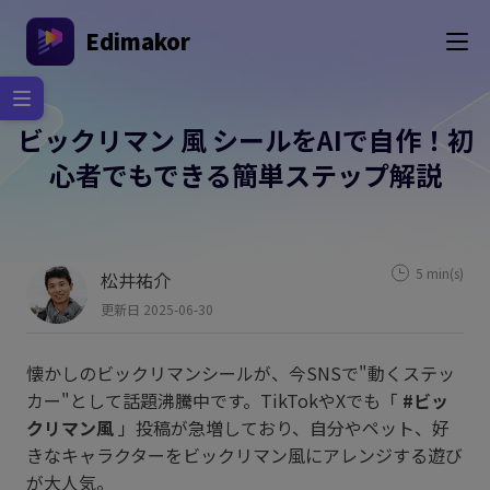
Edimakor
ビックリマン 風 シールをAIで自作！初
心者でもできる簡単ステップ解説
5 min(s)
松井祐介
更新日 2025-06-30
懐かしのビックリマンシールが、今SNSで"動くステッ
カー"として話題沸騰中です。TikTokやXでも「
#ビッ
クリマン風
」投稿が急増しており、自分やペット、好
きなキャラクターをビックリマン風にアレンジする遊び
が大人気。