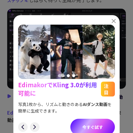
EdimakorでKling 3.0が利用
能
See
注
可能に
目
をスム
2. AIで作ったビックリマン風画像をEdimakorで動
アイデ
す。
かす手順
ョット
写真1枚から、リズムと動きのある
AIダンス動画
を
にも対
簡単に生成できます。
Edimakor
の最大の強みは、
生成した画像をそのまま
す
動画化できる
ことです。
今すぐ試す