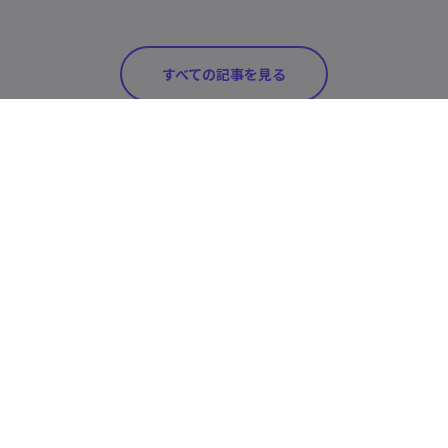
すべての記事を見る
人気機能
自動字幕生成
動画ソリューション
AI顔入れ替え
YouTube動画
AI動画補正
関連情報
TikTok動画
画像から動画生成
Edimakorのレビュー
結婚式動画
会社情報
AIディープフェイク動画生成
ご利用ガイド
教育用動画
企業情報
AI性別変換ジェネレーター