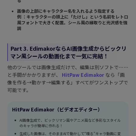
る
画像の上部にキャラクター名を入れるよう指定する
例 ：キャラクターの頭上に「たけし」という名前をレトロ
風フォントで大きく配置。シール風の縁取りと光沢感を強
調
Part 3. EdimakorならAI画像生成からビックリ
マン風シールの動画化まで一気に完結！
他のツールでは画像生成だけで、編集は別ソフトで……
と手間がかかりますが、
HitPaw Edimakor
なら「画
像を作る→動かす→編集する」すべてがワンストップで
可能です。
HitPaw Edimakor（ビデオエディター）
AI画像生成で、ビックリマン風やアニメ風など多彩なスタイル
のキャラが簡単に作れる！
生成した画像は、そのままAIで動かして“喋る”キャラ動画に変