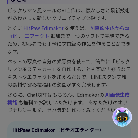
ビックリマン風シールのAI自作は、懐かしさと最新技術
があわさった新しいクリエイティブ体験です。
とくに
HitPaw Edimakor
を使えば、
AI画像生成から動
画化
、
エフェクト
追加まで一つのソフトで完結できる
ため、初心者でも手軽にプロ級の作品を作ることができ
ます。
ペットの写真や自分の顔写真を使って、簡単に「ビック
リマン風ステッカー」を自作することも可能！好きなテ
キストやエフェクトを加えるだけで、LINEスタンプ風
の素材やSNS投稿用の動画がすぐ完成します。
さらに、ChatGPTはもちろん、Edimakorの
AI画像生成
機能
も
無料
でお試しいただけます。 あなただけのオリ
ジナルシールを、ぜひ気軽に作ってみてください！
HitPaw Edimakor（ビデオエディター）