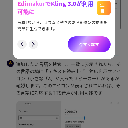
EdimakorでKling 3.0が利用
能
See
注
可能に
目
をスム
アイデ
す。
ョット
写真1枚から、リズムと動きのある
AIダンス動画
を
にも対
簡単に生成できます。
す
今すぐ試す
追加したい言語を検索し、一覧に表示されたら、そ
の言語の横に「テキスト読み上げ」対応を示すアイ
コン（小さな「A」が入ったスピーカー）があるか
確認します。このアイコンが表示されていれば、そ
の言語に対応するTTS音声が利用可能です