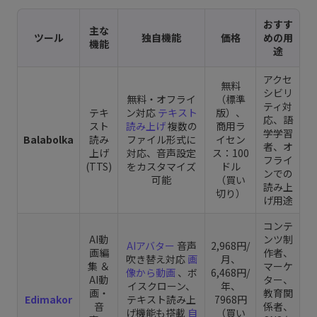
おすす
主な
ツール
独自機能
価格
めの用
機能
途
アクセ
無料
シビリ
無料・オフライ
（標準
ティ対
テキ
ン対応
テキスト
版）、
応、語
スト
読み上げ
複数の
商用ラ
学学習
Balabolka
読み
ファイル形式に
イセン
者、オ
上げ
対応、音声設定
ス：100
フライ
(TTS)
をカスタマイズ
ドル
ンでの
可能
（買い
読み上
切り）
げ用途
コンテ
AI動
ンツ制
AIアバター
音声
2,968円/
画編
作者、
吹き替え対応
画
月、
集 ＆
マーケ
像から動画
、ボ
6,468円/
AI動
ター、
イスクローン、
年、
画・
教育関
Edimakor
テキスト読み上
7968円
音
係者、
げ機能も搭載
自
（買い