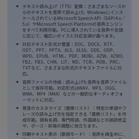
テキスト読み上げ（TTS）変換：さまざまなソースか
らのテキストを音声で読み上げ。Windowsにインス
トールされているMicrosoft Speech API（SAPI 4.x／
5.x）やMicrosoft Speech Platformの音声エンジン
をすべて利用可能。PCに導入されている音声や言語
に応じて、幅広いボイスと対応言語が選べます。
対応テキスト形式が豊富：DOC、DOCX、RTF、
ODT、PPT、PPTX、XLS、XLSX、ODS、ODP、
WPD、EPUB、HTML、PDF、MOBI、AZW、AZW3、
FB2、FB3、CHM、LIT、MD、TCR、PDB、PRC、
TXTなど、さまざまな形式のテキストファイルに対
応。
音声ファイルの作成：読み上げた音声を音声ファイル
として保存可能。対応形式はWAV、MP3、OGG、
WMA、MP4（M4A）などの一般的なオーディオフォ
ーマットに対応。
発音のカスタマイズ（置換リスト）：特定の単語やフ
レーズの読み上げ方を指定できる「置換リスト」を作
成可能。固有名詞、専門用語、外国語などの誤読修正
や、ポーズ・抑揚の調整に役立ちます。
同期テキスト表示（歌詞モード）：音声を再生中に、