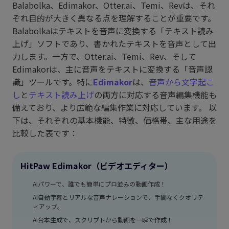
Balabolka、Edimakor、Otter.ai、Temi、Revは、それ
ぞれ目的が大きく異なる点を理解することが重要です。
Balabolkaはテキストを音声に変換する「テキスト読み
上げ」ソフトであり、書かれたテキストを音声として出
力します。一方で、Otter.ai、Temi、Rev、そして
Edimakorは、主に音声をテキストに変換する「音声認
識」ツールです。特に
Edimakor
は、
音声から文字起こ
し
と
テキスト読み上げ
の両方に対応する音声編集機能も
備えており、より広範な編集作業に対応しています。 以
下は、それぞれの基本機能、特徴、価格帯、主な用途を
比較した表です：
HitPaw Edimakor（ビデオエディター）
AIパワーで、誰でも簡単にプロ並みの動画作成！
AI自動字幕とリアルな音声ナレーションで、手間なくクオリテ
ィアップ。
AI台本生成で、スクリプトから動画を一瞬で作成！