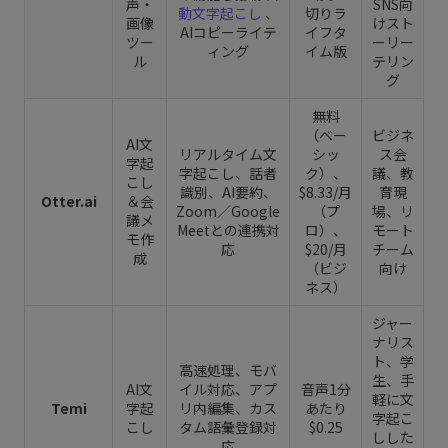
声・
SNS向
動文字起こし
、
切りラ
画像
けスト
AIコピーライテ
イフタ
ツー
ーリー
ィング
イム版
ル
テリン
グ
無料
（ベー
ビジネ
AI文
リアルタイム文
シッ
ス会
字起
字起こし、話者
ク）、
議、教
こし
識別、AI要約、
$8.33/月
育現
Otter.ai
＆会
Zoom／Google
（プ
場、リ
議メ
Meetとの連携対
ロ）、
モート
モ作
応
$20/月
チーム
成
（ビジ
向け
ネス）
ジャー
ナリス
ト、学
高速処理、モバ
生、手
AI文
イル対応、アプ
音声1分
軽に文
Temi
字起
リ内編集、カス
あたり
字起こ
こし
タム語彙登録対
$0.25
しした
応