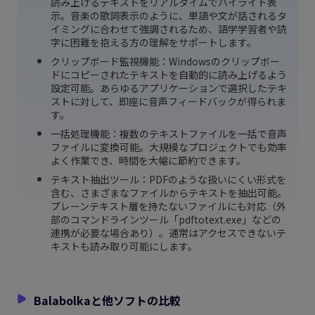
読み上げるテキストをリアルタイムでハイライト表
示。音楽の歌詞表示のように、単語や文が話されるタ
イミングに合わせて強調されるため、語学学習者や読
字に困難を抱える方の理解をサポートします。
クリップボード監視機能：Windowsのクリップボー
ドにコピーされたテキストを自動的に読み上げるよう
設定可能。あらゆるアプリケーションで選択したテキ
ストに対して、即座に音声フィードバックが得られま
す。
一括処理機能：複数のテキストファイルを一括で音声
ファイルに変換可能。大規模なプロジェクトでも効率
よく作業でき、時間を大幅に節約できます。
テキスト抽出ツール：PDFのような扱いにくい形式を
含む、さまざまなファイルからテキストを抽出可能。
プレーンテキスト層を持たないファイルにも対応（外
部のコマンドラインツール「pdftotext.exe」などの
連携が必要な場合あり）。通常はアクセスできないテ
キストも読み取り可能にします。
Balabolkaと他ソフトの比較