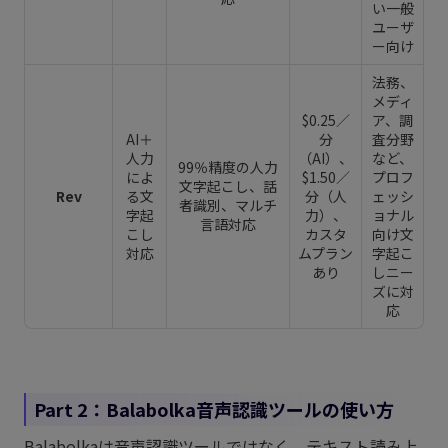
い一般
ユーザ
ー向け
法務、
メディ
$0.25／
ア、調
AI＋
分
査分野
人力
（AI）、
など、
99％精度の人力
によ
$1.50／
プロフ
文字起こし、話
Rev
る文
分（人
ェッシ
者識別、マルチ
字起
力）、
ョナル
言語対応
こし
カスタ
向け文
対応
ムプラン
字起こ
あり
しニー
ズに対
応
Part 2：Balabolka音声認識ツールの使い方
Balabolkaは音声認識ツールではなく、テキスト読み上