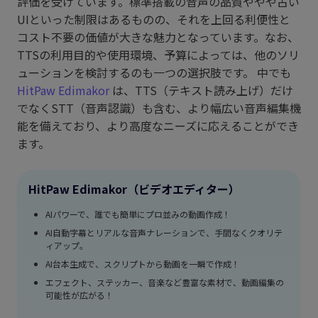
評価を受けています。標準搭載の音声の品質ややや古い
UIといった制限はあるものの、それを上回る利便性と
コスト不要の価値が大きな魅力となっています。なお、
TTSの利用目的や使用環境、予算によっては、他のソリ
ューションを検討するのも一つの選択肢です。 中でも
HitPaw Edimakor
は、TTS（テキスト読み上げ）だけ
でなくSTT（音声認識）も含む、より幅広い音声編集機
能を備えており、より高度なニーズに応えることができ
ます。
HitPaw Edimakor（ビデオエディター）
AIパワーで、誰でも簡単にプロ並みの動画作成！
AI自動字幕とリアルな音声ナレーションで、手間なくクオリテ
ィアップ。
AI台本生成で、スクリプトから動画を一瞬で作成！
エフェクト、ステッカー、音楽など豊富な素材で、動画編集の
可能性が広がる！