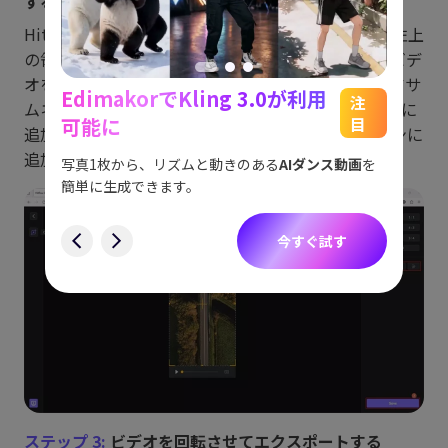
する
HitPaw Edimakorビデオエディターウィンドウで、左上
の領域にあるメディアビン内をクリックし、ソースビデ
オをプログラムにインポートします。次に、メディアサ
EdimakorでKling 3.0が利用
能
See
注
ムネイルにマウスを合わせ、右下の+（タイムラインに
可能に
目
追加）ボタンをクリックしてクリップをタイムラインに
をスム
アイデ
追加します。
す。
ョット
写真1枚から、リズムと動きのある
AIダンス動画
を
にも対
簡単に生成できます。
す
今すぐ試す
ステップ 3:
ビデオを回転させてエクスポートする