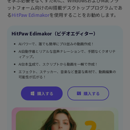
を学ぶ必要をなくすために、WindowsおよびMacプラ
ットフォーム向けのAI搭載デスクトッププログラムであ
る
HitPaw Edimakor
を使用することをお勧めします。
HitPaw Edimakor（ビデオエディター）
AIパワーで、誰でも簡単にプロ並みの動画作成！
AI自動字幕とリアルな音声ナレーションで、手間なくクオリテ
ィアップ。
AI台本生成で、スクリプトから動画を一瞬で作成！
エフェクト、ステッカー、音楽など豊富な素材で、動画編集の
可能性が広がる！