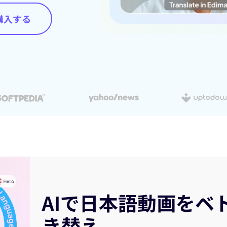
ジェネレーター
AIカートゥーンジェネレータ
写真カットアウト
キング
購入する
動画
AI動物ジェネレーター
AIで日本語動画をベ
き替え