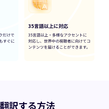
35言語以上に対応
クだけで
35言語以上・多様なアクセントに
もすぐに
対応し、世界中の視聴者に向けてコ
ンテンツを届けることができます。
に翻訳する方法