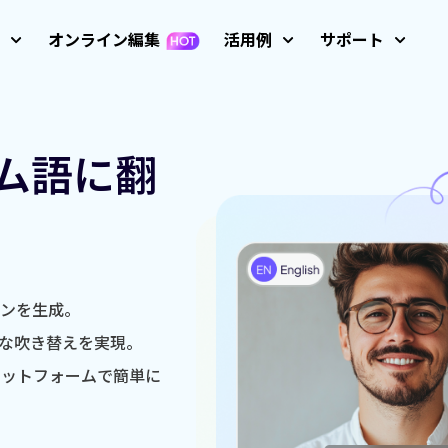
オンライン編集
活用例
サポート
サービ
像
動画編集
テキ
ガイド、
 プロンプト例
Nano Banana画像プロンプ
ム語に翻
アバター
初心者向けビデオエ
AIおしゃべり写真
キーフレーム アニメ
使い方
R 生成
ディター
ーション
AIダンス動画
テキストから動
AI画像から動画
操作方法
AI ビデオジェネレ
成
生成
動画
AI脳バグ動画モード
動画を逆再生
ーター
使い方
動画アニメーショ
動画翻訳
ルドカップ動画
AIベビージェネレーター
すべての
グリーンバック除
Screen Recorder（録画
ン
ンを生成。
去
ツール）
変化フィルター
AI ファイトジェネレーター
歌う写真
AI話す動物
アップ
な吹き替えを実現。
ビデオマスキング
音声編集
最新のア
画像生成
AI動画から動画
フィルター
AIサンタ動画
ラットフォームで簡単に
動画にテキストを
動画背景を削除
動画補正
画像からプロンプト生成
追加
YouTub
ザス動画
AI少女ジェネレーター
YouTu
し削除
AI画像高画質化
モーショントラッ