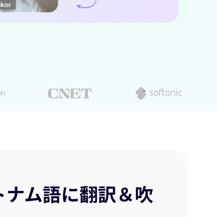
ー
トナム語に翻訳＆吹