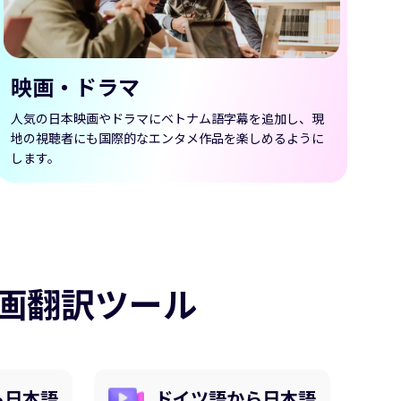
映画・ドラマ
人気の日本映画やドラマにベトナム語字幕を追加し、現
地の視聴者にも国際的なエンタメ作品を楽しめるように
します。
I動画翻訳ツール
ら日本語
ドイツ語から日本語