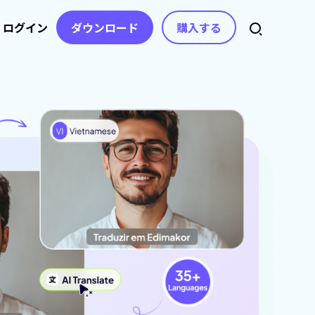
ログイン
ダウンロード
購入する
スセンター
スト
アセット
音声
ライセンス、お問い合わせ
ト
自動字幕生成
動画エフェクト
AI音楽生成
ガイド
動画フィルター
音声から文字起こし
ボイスチェンジャー
を分かりやすく紹介
動画ステッカー
コピーライティング
テキスト読み上
記事
げ
ヒント＆解決策
ビデオトランジション
動画の不要な文字を消
ボイスクローン
す
動画テンプレート
デート情報
動画の字幕を消すAIツ
ボーカルリムーバー
ップデート&修正内容
テキスト アニメーション
ール
AI効果音生成
AIテキストベース編集
e
無音検出
beの公式チャンネル