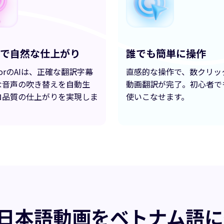
で自然な仕上がり
誰でも簡単に操作
akorのAIは、正確な翻訳字幕
直感的な操作で、数クリッ
な音声の吹き替えを自動生
動画翻訳が完了。初心者で
ロ品質の仕上がりを実現しま
使いこなせます。
orで日本語動画をベトナム語