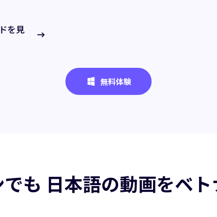
ドを見
無料体験
ンでも
日本語の動画をベト