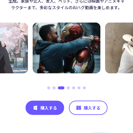
生成。家族や恋人、友人、ペット、さらには映画やアニメキャ
ラクターまで、多彩なスタイルのAIハグ動画を楽しめます。
購入する
購入する