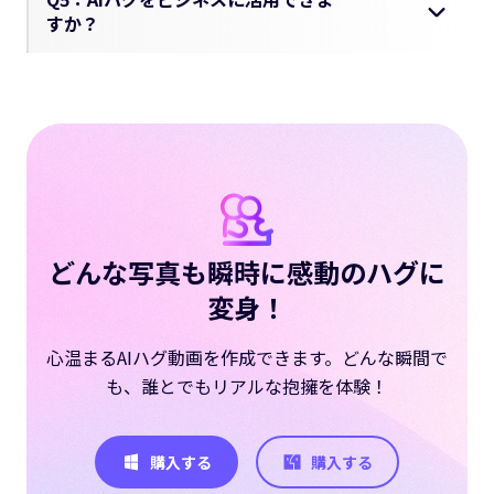
すか？
どんな写真も瞬時に感動のハグに
変身！
心温まるAIハグ動画を作成できます。どんな瞬間で
も、誰とでもリアルな抱擁を体験！
購入する
購入する