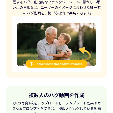
温まるハグ、創造的なファンタジーシーン、懐かしい思
い出の再現など、ユーザーのイメージに合わせた唯一無
二のハグ動画を、簡単な操作で実現できます。
複数人のハグ動画を作成
3人の写真1枚をアップロードし、テンプレート効果やカ
スタムプロンプトを使えば、 複数人がハグしている動画