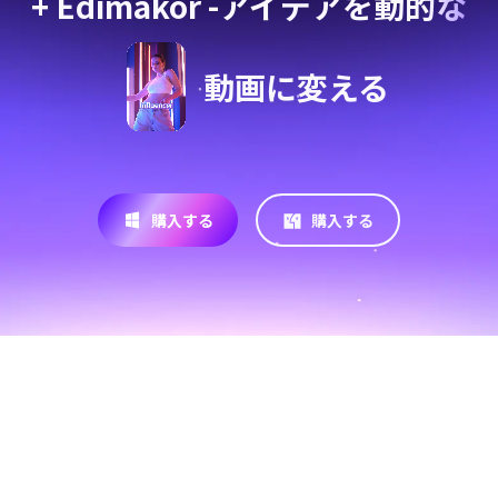
+ Edimakor -アイデアを
動的な
動画に変える
購入する
購入する