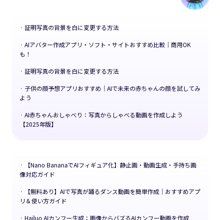
· 証明写真の背景を白に変更する方法
· AIアバター作成アプリ・ソフト・サイトおすすめ比較｜商用OK
も！
· 証明写真の背景を白に変更する方法
· 子供の顔予想アプリおすすめ｜AIで未来の赤ちゃんの顔を試してみ
よう
· AI赤ちゃんおしゃべり：写真からしゃべる動画を作成しよう
【2025年版】
· 【Nano BananaでAIフィギュア化】静止画・動画生成・手持ち画
像対応ガイド
· 【無料あり】AIで写真が踊るダンス動画を簡単作成｜おすすめアプ
リ＆使い方ガイド
· Hailuo AIカンフー生成：画像からバズるAIカンフー動画を作成