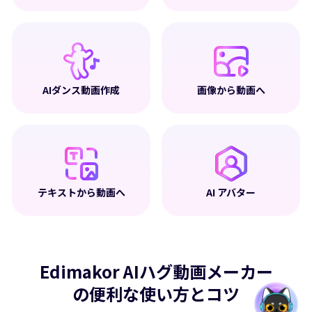
AIダンス動画作成
画像から動画へ
テキストから動画へ
AI アバター
Edimakor AIハグ動画メーカー
の便利な使い方とコツ