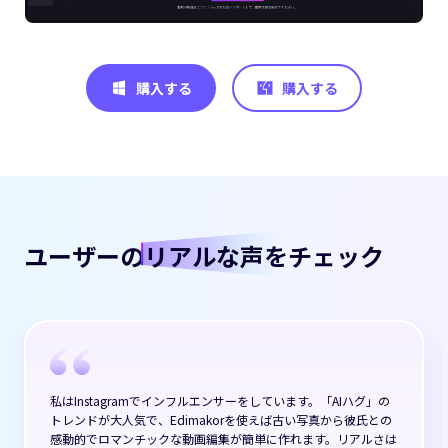
購入する
購入する
ユーザーの
リアルな声
をチェック
私はInstagramでインフルエンサーをしています。「AIハグ」の
トレンドが大人気で、Edimakorを使えば古い写真から彼氏との
感動的でロマンチックな動画編集が簡単に作れます。リアルさは