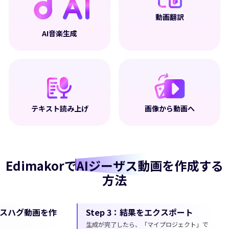
動画翻訳
AI音楽生成
テキスト読み上げ
画像から動画へ
Edimakorで
AIジーザス動画
を作成する
方法
Step 1：Edimakor AIジーザスメ
Step 2：A
イカーを起動
成