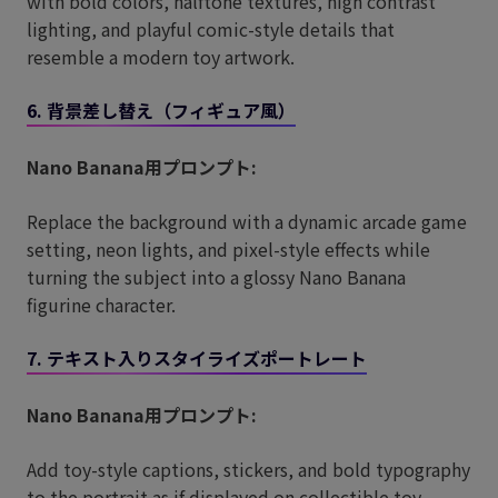
with bold colors, halftone textures, high contrast
lighting, and playful comic-style details that
resemble a modern toy artwork.
6. 背景差し替え（フィギュア風）
Nano Banana用プロンプト:
Replace the background with a dynamic arcade game
setting, neon lights, and pixel-style effects while
turning the subject into a glossy Nano Banana
figurine character.
7. テキスト入りスタイライズポートレート
Nano Banana用プロンプト:
Add toy-style captions, stickers, and bold typography
to the portrait as if displayed on collectible toy