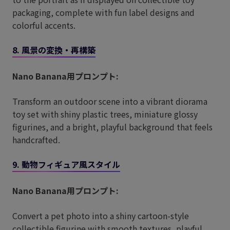
packaging, complete with fun label designs and
colorful accents.
8. 風景の変換・再構築
Nano Banana用プロンプト:
Transform an outdoor scene into a vibrant diorama
toy set with shiny plastic trees, miniature glossy
figurines, and a bright, playful background that feels
handcrafted.
9. 動物フィギュア風スタイル
Nano Banana用プロンプト:
Convert a pet photo into a shiny cartoon-style
collectible figurine with smooth textures, playful