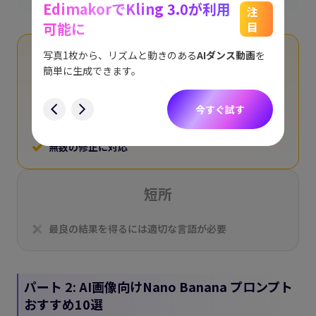
EdimakorでKling 3.0が利用
能
See
注
可能に
目
をスム
アイデ
す。
ョット
写真1枚から、リズムと動きのある
AIダンス動画
を
長所
にも対
簡単に生成できます。
す
素早く柔軟
今すぐ試す
あなたの芸術的ビジョンを追求
無数の修正に対応
短所
最良の結果を得るには適切な言語が必要
パート 2: AI画像向けNano Banana プロンプト
おすすめ10選