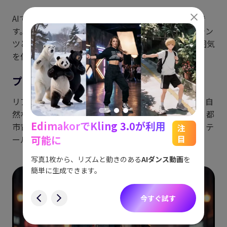
AIで自然なカップルイメージを演出するプロンプトで
す。楽しい、ストーリーテリング、SNS交流用コンテン
ツとして人気が高く、過度な演出なしにリアルな雰囲気
を作り出します。
プロンプト例:
リアルなAIガールフレンドと一緒に立っている少年、自
然なカップルポーズ、柔らかいロマンチックな照明、都
EdimakorでKling 3.0が利用
能
See
市背景、シネマティックな深さ、フォトリアルなディテ
注
可能に
目
ール、現代ライフスタイル写真スタイル。
をスム
アイデ
す。
ョット
写真1枚から、リズムと動きのある
AIダンス動画
を
にも対
簡単に生成できます。
す
今すぐ試す