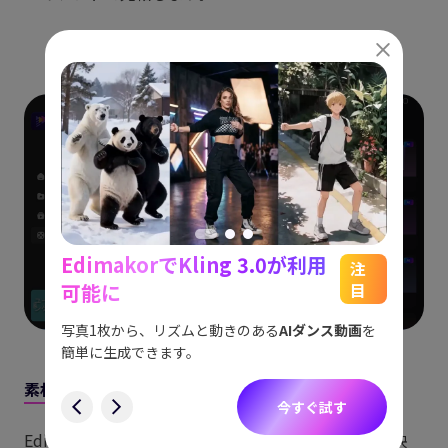
EdimakorでKling 3.0が利用
能
See
注
可能に
目
をスム
アイデ
す。
ョット
写真1枚から、リズムと動きのある
AIダンス動画
を
にも対
簡単に生成できます。
す
素材や
エフェクト
が豊富で編集しやすい
今すぐ試す
Edimakorは1億点以上のストックメディア（写真・映