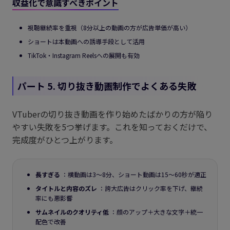
収益化で意識すべきポイント
視聴継続率を重視（8分以上の動画の方が広告単価が高い）
ショートは本動画への誘導手段として活用
TikTok・Instagram Reelsへの展開も有効
パート 5. 切り抜き動画制作でよくある失敗
VTuberの切り抜き動画を作り始めたばかりの方が陥り
やすい失敗を5つ挙げます。これを知っておくだけで、
完成度がひとつ上がります。
長すぎる
：横動画は3〜8分、ショート動画は15〜60秒が適正
タイトルと内容のズレ
：誇大広告はクリック率を下げ、継続
率にも悪影響
サムネイルのクオリティ低
：顔のアップ＋大きな文字＋統一
配色で改善