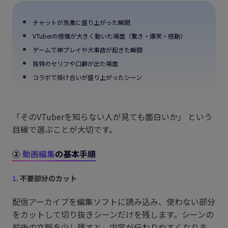
チャットが急激に盛り上がった瞬間
VTuberの感情が大きく動いた場面（驚き・爆笑・感動）
ゲームで神プレイや大事故が起きた瞬間
独特のセリフや口癖が出た場面
コラボで掛け合いが盛り上がったシーン
「そのVTuberを知らない人が見ても面白いか」 という
目線で選ぶことが大切です。
②
動画編集
の基本手順
1.
不要部分のカット
配信アーカイブを編集ソフトに読み込み、使わない部分
をカットして切り抜きシーンだけを残します。シーンの
前後の文脈を少し残すと、内容が伝わりやすくなりま