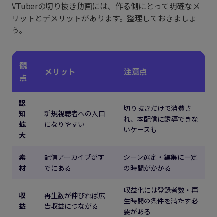
VTuberの切り抜き動画には、作る側にとって明確なメ
リットとデメリットがあります。整理しておきましょ
う。
観
メリット
注意点
点
認
切り抜きだけで消費さ
知
新規視聴者への入口
れ、本配信に誘導できな
拡
になりやすい
いケースも
大
素
配信アーカイブがす
シーン選定・編集に一定
材
でにある
の時間がかかる
収益化には登録者数・再
収
再生数が伸びれば広
生時間の条件を満たす必
益
告収益につながる
要がある