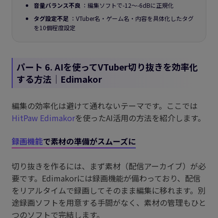
音量バランス不良
：編集ソフトで-12〜-6dBに正規化
タグ設定不足
：VTuber名・ゲーム名・内容を具体化したタグ
を10個程度設定
パート 6. AIを使ってVTuber切り抜きを効率化
する方法｜Edimakor
編集の効率化は避けて通れないテーマです。ここでは
HitPaw Edimakor
を使ったAI活用の方法を紹介します。
録画機能
で素材の準備がスムーズに
切り抜きを作るには、まず素材（配信アーカイブ）が必
要です。Edimakorには録画機能が備わっており、配信
をリアルタイムで録画してそのまま編集に移れます。別
途録画ソフトを用意する手間がなく、素材の管理もひと
つのソフトで完結します。