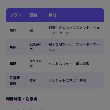
プラン
価格
機能
制限付きエンハンスメント、ウォ
無料
$0
ーターマーク
$19.99/
完全なAIツール、ウォーターマー
月額
月
クなし
$69.99/
年間
ベストバリュー、優先処理
年
従量課
変動
クレジットに基づく使用
金制
利用制限・注意点