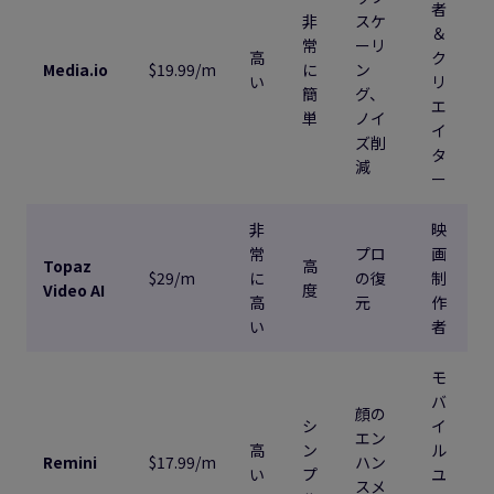
者
非
スケ
＆
常
ーリ
高
ク
Media.io
$19.99/m
に
ン
い
リ
簡
グ、
エ
単
ノイ
イ
ズ削
タ
減
ー
非
映
常
プロ
画
Topaz
高
$29/m
に
の復
制
Video AI
度
高
元
作
い
者
モ
バ
顔の
シ
イ
エン
高
ン
ル
Remini
$17.99/m
ハン
い
プ
ユ
スメ