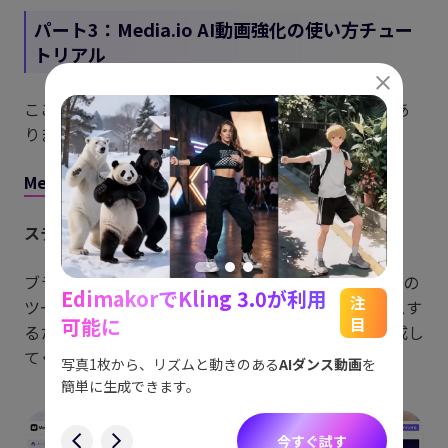
パート3：Media.io AI動画強化の使い方チュー
トリアル
ここにMedia.io AI動画強化の完全なガイドラインがあ
ります：
Media.io AI動画強化の使い方
ステップ1：Media.io動画強化にアクセス
ブラウザを開き、Media.ioを訪問します。AI動画強化の
EdimakorでKling 3.0が利用
能
See
注
ツールに移動します。シームレスに動画をエンハンスす
可能に
目
るためにログインしているか、無料アカウントを作成し
をスム
アイデ
てください。
す。
ョット
写真1枚から、リズムと動きのある
AIダンス動画
を
にも対
簡単に生成できます。
す
今すぐ試す