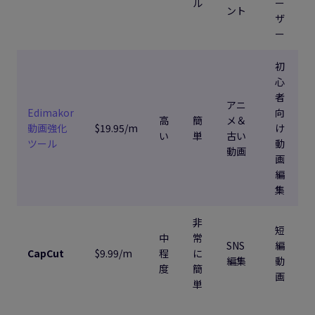
ル
ー
ント
ザ
ー
初
心
者
アニ
Edimakor
向
高
簡
メ＆
動画強化
$19.95/m
け
い
単
古い
ツール
動
動画
画
編
集
非
短
中
常
SNS
編
CapCut
$9.99/m
程
に
編集
動
度
簡
画
単