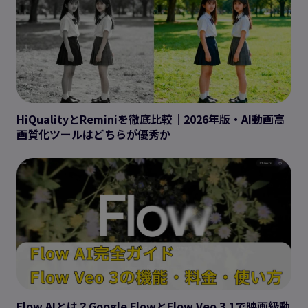
HiQualityとReminiを徹底比較｜2026年版・AI動画高
画質化ツールはどちらが優秀か
Flow AIとは？Google FlowとFlow Veo 3.1で映画級動