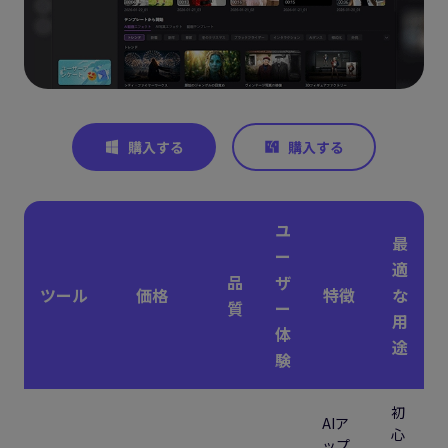
ユ
最
ー
適
品
ザ
ツール
価格
特徴
な
質
ー
用
体
途
験
初
AIア
心
ップ