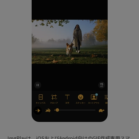
ImgPlayは、iOSおよびAndroid向けのGIF作成専用スマ