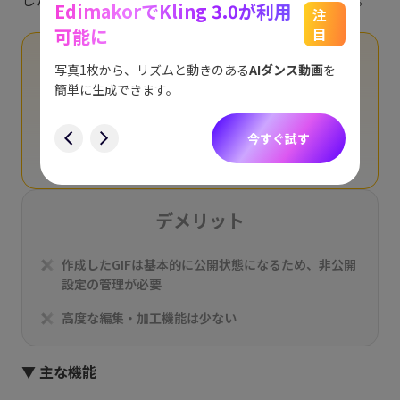
EdimakorでKling 3.0が利用
能
See
注
可能に
目
をスム
アイデ
メリット
す。
ョット
写真1枚から、リズムと動きのある
AIダンス動画
を
にも対
簡単に生成できます。
YouTubeなどの動画URLから直接GIFを生成できる
す
今すぐ試す
作成したGIFをGIPHY上でそのまま公開・シェアでき
る
デメリット
作成したGIFは基本的に公開状態になるため、非公開
設定の管理が必要
高度な編集・加工機能は少ない
▼ 主な機能