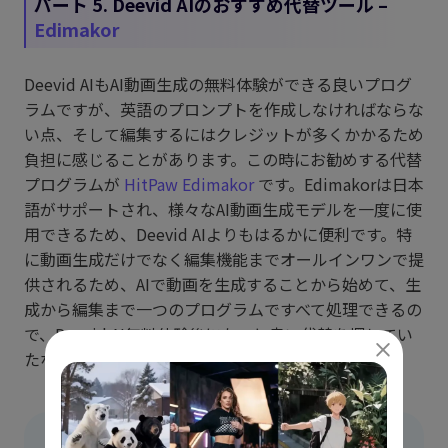
パート 5. Deevid AIのおすすめ代替ツール –
Edimakor
Deevid AIもAI動画生成の無料体験ができる良いプログ
ラムですが、英語のプロンプトを作成しなければならな
い点、そして編集するにはクレジットが多くかかるため
負担に感じることがあります。この時にお勧めする代替
プログラムが
HitPaw Edimakor
です。Edimakorは日本
語がサポートされ、様々なAI動画生成モデルを一度に使
用できるため、Deevid AIよりもはるかに便利です。特
に動画生成だけでなく編集機能までオールインワンで提
供されるため、AIで動画を生成することから始めて、生
成から編集まで一つのプログラムですべて処理できるの
で、Deevid AI無料体験後にもっと良い代替を探してい
たならEdimakorをぜひ一度使ってみてください。