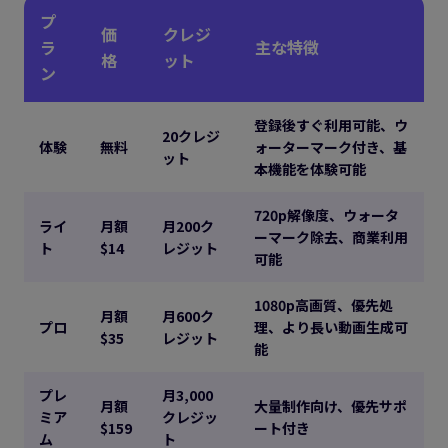
プ
価
クレジ
ラ
主な特徴
格
ット
ン
登録後すぐ利用可能、ウ
20クレジ
体験
無料
ォーターマーク付き、基
ット
本機能を体験可能
720p解像度、ウォータ
ライ
月額
月200ク
ーマーク除去、商業利用
ト
$14
レジット
可能
1080p高画質、優先処
月額
月600ク
プロ
理、より長い動画生成可
$35
レジット
能
プレ
月3,000
月額
大量制作向け、優先サポ
ミア
クレジッ
$159
ート付き
ム
ト