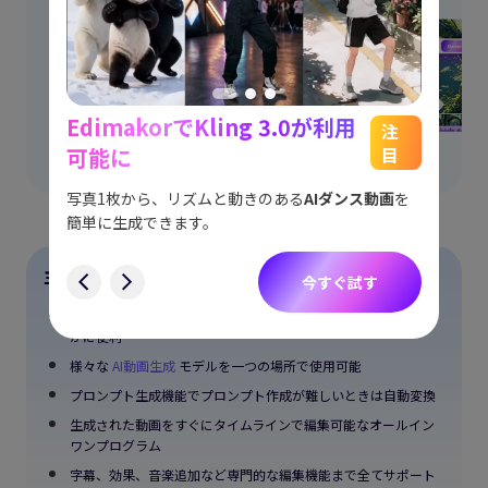
EdimakorでKling 3.0が利用
能
See
注
可能に
目
をスム
アイデ
す。
ョット
写真1枚から、リズムと動きのある
AIダンス動画
を
にも対
簡単に生成できます。
す
主な特徴
今すぐ試す
日本語インターフェース完璧サポートでプロンプト作成がはる
かに便利
様々な
AI動画生成
モデルを一つの場所で使用可能
プロンプト生成機能でプロンプト作成が難しいときは自動変換
生成された動画をすぐにタイムラインで編集可能なオールイン
ワンプログラム
字幕、効果、音楽追加など専門的な編集機能まで全てサポート