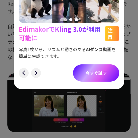
Remove.bgの無料代替サービスとして有力な選択肢で
す。
自動切り抜きが完璧でない場合、特に髪や輪郭など細か
EdimakorでKling 3.0が利用
能
See
注
い部分は、自分で手直しできます。Pixlrには基本的なブ
可能に
目
をスム
ラシツールが備わっており、効果を微調整可能です。こ
アイデ
す。
ョット
の機能は、シンプルな「X」バージョンと、より高機能
写真1枚から、リズムと動きのある
AIダンス動画
を
にも対
簡単に生成できます。
な「E」バージョンの両方で利用できます。
す
今すぐ試す