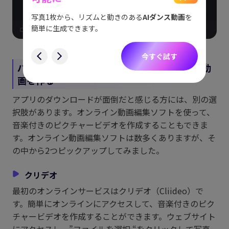
をスム
アイデ
す。
ョット
写真1枚から、リズムと動きのある
AIダンス動画
を
にも対
簡単に生成できます。
す
今すぐ試す
パート3. オンライン上で写真と音楽を使って動
画を作る
アプリのダウンロードが面倒だと感じる方には、別の選
択肢があります。オンライン動画編集ソフトを使って、
音楽付きのピクチャービデオを作成することもできま
す。オンライン動画編集ソフトは数多くありますが、そ
の中から2つピックアップしてみました。
クリデオ
最初のオンラインサービスはクリデオ（Cliideo）で
す。簡単にオンラインにアクセスして、音楽付きのピク
チャービデオを作成することができます。ウェブサイト
にアクセスし、”ファイルを選択 “をクリックして写真