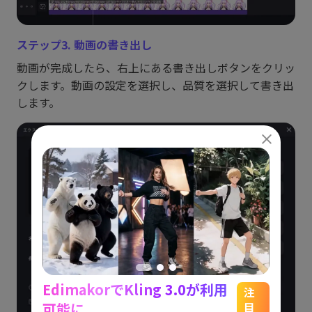
ステップ3. 動画の書き出し
動画が完成したら、右上にある書き出しボタンをクリッ
クします。動画の設定を選択し、品質を選択して書き出
します。
EdimakorでKling 3.0が利用
能
See
注
可能に
目