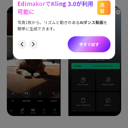
EdimakorでKling 3.0が利用
能
See
注
可能に
目
をスム
アイデ
す。
ョット
写真1枚から、リズムと動きのある
AIダンス動画
を
にも対
簡単に生成できます。
す
今すぐ試す