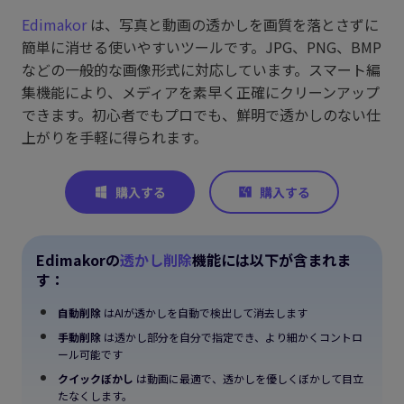
Edimakor
は、写真と動画の透かしを画質を落とさずに
簡単に消せる使いやすいツールです。JPG、PNG、BMP
などの一般的な画像形式に対応しています。スマート編
集機能により、メディアを素早く正確にクリーンアップ
できます。初心者でもプロでも、鮮明で透かしのない仕
上がりを手軽に得られます。
Edimakorの
透かし削除
機能には以下が含まれま
す：
自動削除
はAIが透かしを自動で検出して消去します
手動削除
は透かし部分を自分で指定でき、より細かくコントロ
ール可能です
クイックぼかし
は動画に最適で、透かしを優しくぼかして目立
たなくします。