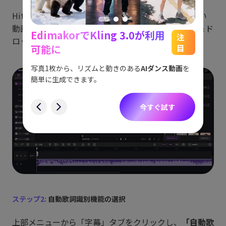
HitPaw Edimakorを起動し、カラオケ字幕を付けたい
動画または音声ファイルをタイムラインにドラッグ＆ド
EdimakorでKling 3.0が利用
能
See
注
ロップします。
可能に
目
をスム
アイデ
す。
ョット
写真1枚から、リズムと動きのある
AIダンス動画
を
にも対
簡単に生成できます。
す
今すぐ試す
ステップ2:
自動歌詞識別機能の選択
上部メニューから「字幕」タブをクリックし、
「自動歌