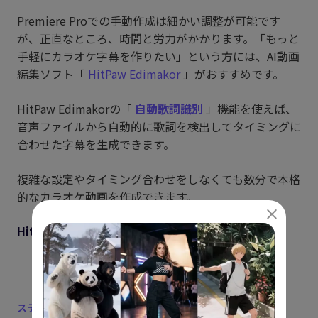
Premiere Proでの手動作成は細かい調整が可能です
が、正直なところ、時間と労力がかかります。「もっと
手軽にカラオケ字幕を作りたい」という方には、AI動画
編集ソフト「
HitPaw Edimakor
」がおすすめです。
HitPaw Edimakorの「
自動歌詞識別
」機能を使えば、
音声ファイルから自動的に歌詞を検出してタイミングに
合わせた字幕を生成できます。
複雑な設定やタイミング合わせをしなくても数分で本格
的なカラオケ動画を作成できます。
HitPaw Edimakorで簡単にカラオケ字幕を作る手順
ステップ1:
動画または音声ファイルの読み込み