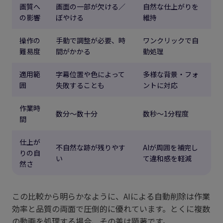
画質へ
画面の一部が欠ける／
自然な仕上がりを
の影響
ぼやける
維持
操作の
手動で調整が必要、時
ワンクリックで自
難易度
間がかかる
動処理
適用範
字幕位置や色によって
多様な背景・フォ
囲
失敗することも
ントに対応
作業時
数分〜数十分
数秒〜1分程度
間
仕上が
不自然な跡が残りやす
AIが周囲を補完し
りの自
い
て違和感を軽減
然さ
この比較から明らかなように、AIによる自動削除は作業
効率と品質の両面で圧倒的に優れています。とくに複数
の動画を処理する場合、その差は顕著です。