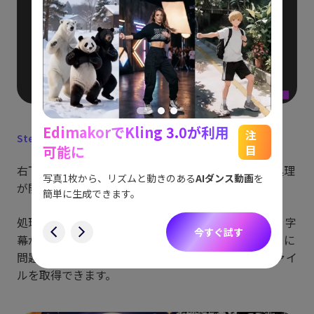
EdimakorでKling 3.0が利用
能
See
注
Step 5:
「削除」をクリックして処理開始
可能に
目
をスム
アイデ
右下の［削除］ボタンを押すと、AIによる字幕削除処理
す。
ョット
写真1枚から、リズムと動きのある
AIダンス動画
を
が開始されます。
にも対
簡単に生成できます。
す
処理が終わると「結果」タブに自動的に切り替わり、字
今すぐ試す
幕が削除された動画をプレビューできます。仕上がりに
問題がなければ、出力フォルダから完成した動画ファイ
ルを取得できます。