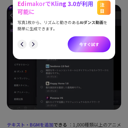
EdimakorでKling 3.0が利用
能
See
注
可能に
目
をスム
アイデ
す。
ョット
写真1枚から、リズムと動きのある
AIダンス動画
を
にも対
簡単に生成できます。
す
今すぐ試す
テキスト・BGMを追加
できる
：1,000種類以上のアニメ