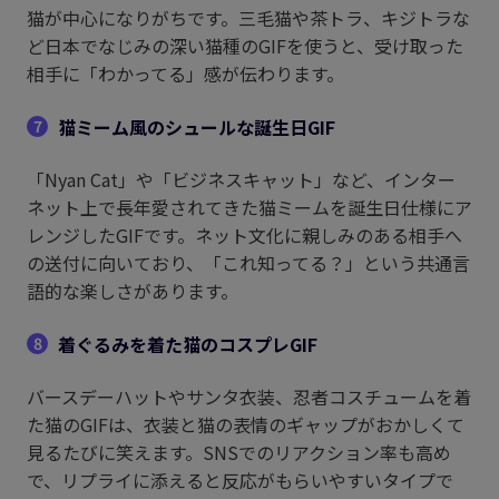
猫が中心になりがちです。三毛猫や茶トラ、キジトラな
ど日本でなじみの深い猫種のGIFを使うと、受け取った
相手に「わかってる」感が伝わります。
猫ミーム風のシュールな誕生日GIF
7
「Nyan Cat」や「ビジネスキャット」など、インター
ネット上で長年愛されてきた猫ミームを誕生日仕様にア
レンジしたGIFです。ネット文化に親しみのある相手へ
の送付に向いており、「これ知ってる？」という共通言
語的な楽しさがあります。
着ぐるみを着た猫のコスプレGIF
8
バースデーハットやサンタ衣装、忍者コスチュームを着
た猫のGIFは、衣装と猫の表情のギャップがおかしくて
見るたびに笑えます。SNSでのリアクション率も高め
で、リプライに添えると反応がもらいやすいタイプで