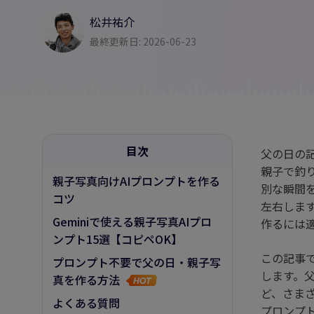
AI筋肉
松井祐介
AIハグ
最終更新日: 2026-06-23
目次
父の日の
親子で釣
親子写真向けAIプロンプトを作る
別な瞬間
コツ
左右します
Geminiで使える親子写真AIプロ
作るには
ンプト15選【コピペOK】
この記事
プロンプト不要で父の日・親子写
します。
真を作る方法
ど、さま
よくある質問
プロンプ