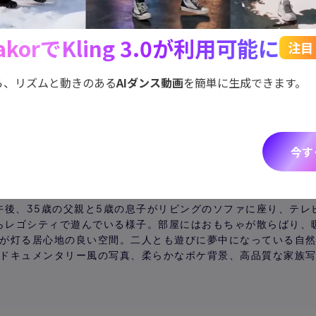
akorでKling 3.0が利用可能に
注目
ら、リズムと動きのある
AIダンス動画
を簡単に生成できます。
今す
プロンプト 1
午後、35歳の父親と5歳の息子がリビングのソファに座り、テレ
らレゴシティで遊んでいる様子。部屋にはおもちゃが散らばり、
が灯る居心地の良い空間。二人とも遊びに夢中になっている自
ドキュメンタリー風の写真、柔らかなボケ背景、高品質な家族