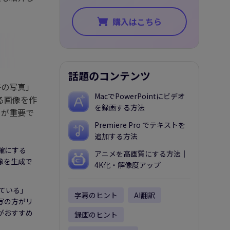
購入はこちら
話題のコンテンツ
子の写真」
MacでPowerPointにビデオ
る画像を作
を録画する方法
とが重要で
Premiere Pro でテキストを
追加する方法
確にする
アニメを高画質にする方法｜
像を生成で
4K化・解像度アップ
ている」
字幕のヒント
AI翻訳
写の方がリ
がおすすめ
録画のヒント