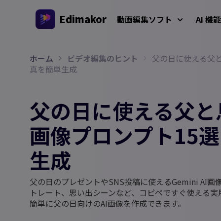
Edimakor
動画編集ソフト
AI 機能
ホーム
ビデオ編集のヒント
父の日に使える父と息
プラットフォーム
動画/画
真を簡単生成
Veo 3
AIインタラクション
AI 
Windows動画編集ソフト
すべてのAI機能を体験しよう
AI ASM
父の日に使える父と息子
Windows 11/10 対応のオールインワンAI動画編集ソ
AI
フト、多彩なメディア素材を搭載
動画クリエイター
画生
AIキス
画像プロンプト15
AI
AIワー
Mac動画編集ソフト
多言語動画制作
生成
Mac対応の簡単AI動画編集ソフト、さまざまなAI機
AI年齢
能を搭載
AI
AI
父の日のプレゼントやSNS投稿に使えるGemini A
ジブリ風
トレート、思い出シーンなど、コピペですぐ使える実
AI
AIジー
簡単に父の日向けのAI画像を作成できます。
透か