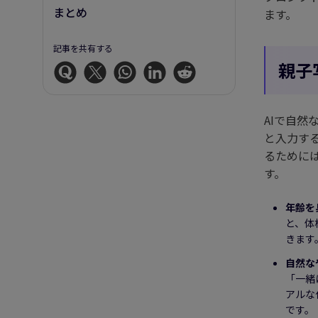
まとめ
ます。
記事を共有する
親子
AIで自
と入力する
るために
す。
年齢を
と、体
きます
自然な
「一緒
アルな
です。