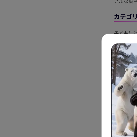
アルな親
カテゴ
子どもに
子写真向