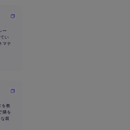
シー
べてい
ネマテ
方を教
で隣を
ルな親