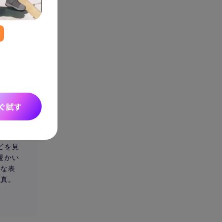
Seedance 2.0 リリース
アイデアをシネマティックなAI動画に変換。複
ーの一貫性、音声にも対応しています。
ぐ試す
ビを見
暖かい
然な表
写真。