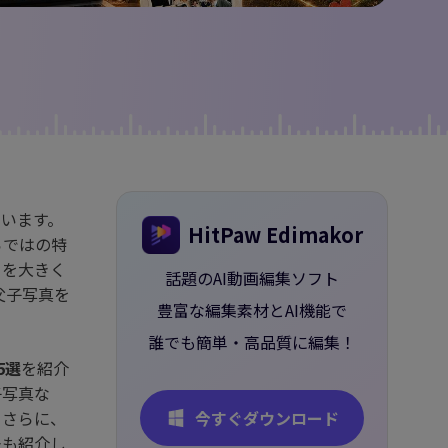
ー
ています。
HitPaw Edimakor
らではの特
りを大きく
話題のAI動画編集ソフト
父子写真を
豊富な編集素材とAI機能で
誰でも簡単・高品質に編集！
5選
を紹介
子写真な
。さらに、
今すぐダウンロード
法も紹介し