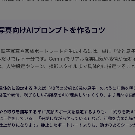
写真向けAIプロンプトを作るコツ
然な親子写真や家族ポートレートを生成するには、単に「父と息
だけでは不十分です。Geminiでリアルな雰囲気や感情が伝わ
は、人物設定やシーン、撮影スタイルまで具体的に指定するこ
具体的に設定する
例えば「40代の父親と8歳の息子」のように年齢を明
格差や表情、親子らしい距離感をAIが理解しやすくなり、より自然な画
。
やり取りを描写する
単に笑顔のポーズを指定するよりも、「釣りを教え
に工作をしている」「会話しながら笑っている」など、行動を含めた描
仕上がりになります。静止したポートレートよりも、動きのあるシーン