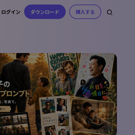
ログイン
ダウンロード
購入する
スセンター
スト
アセット
音声
ライセンス、お問い合わせ
ト
自動字幕生成
動画エフェクト
AI音楽生成
ガイド
動画フィルター
音声から文字起こし
ボイスチェンジャー
を分かりやすく紹介
動画ステッカー
コピーライティング
テキスト読み上
記事
げ
ヒント＆解決策
ビデオトランジション
動画の不要な文字を消
ボイスクローン
す
動画テンプレート
デート情報
動画の字幕を消すAIツ
ボーカルリムーバー
ップデート&修正内容
テキスト アニメーション
ール
AI効果音生成
AIテキストベース編集
e
無音検出
beの公式チャンネル