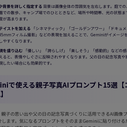
や背景を詳しく指定する
背景は画像全体の雰囲気を左右します。庭での
園での散歩、キャンプ場でのひとときなど、場所や時間帯、光の状態ま
度が高まります。
テイストを加える
「シネマティック」「ゴールデンアワー」「ドキュメ
35mmフィルム撮影」などの表現を加えることで、Geminiがイメージ
しやすくなります。
現を盛り込む
「優しい」「誇らしげ」「楽しそう」「感動的」などの感
えると、表情やしぐさに反映されやすくなります。父の日の記念写真や
現したい場合にも効果的です。
miniで使える親子写真AIプロンプト15選【
K】
、親子の思い出や父の日の記念写真づくりに活用できるAI画像
介します。気になるプロンプトをそのままGeminiに貼り付け