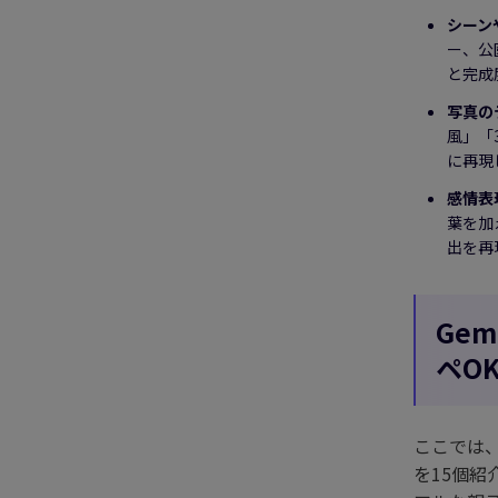
シーン
ー、公
と完成
写真の
風」「
に再現
感情表
葉を加
出を再
Ge
ペO
ここでは
を15個紹