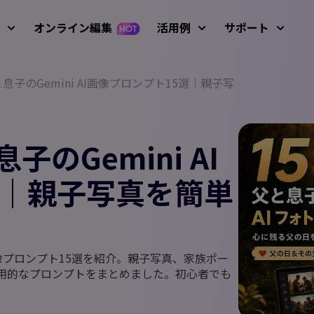
オンライン編集
活用例
サポート
子のGemini AI画像プロンプト15選｜親子写
サービ
像
動画編集
テキ
ガイド、
 プロンプト例
Nano Banana画像プロンプ
アバター
初心者向けビデオエ
AIおしゃべり写真
キーフレーム アニメ
使い方
R 生成
ディター
ーション
AIダンス動画
のGemini AI
テキストから動
AI画像から動画
操作方法
AI ビデオジェネレ
成
生成
動画
AI脳バグ動画モード
動画を逆再生
ーター
選｜親子写真を簡単
使い方
動画アニメーショ
動画翻訳
ルドカップ動画
AIベビージェネレーター
すべての
グリーンバック除
Screen Recorder（録画
ン
去
ツール）
変化フィルター
AI ファイトジェネレーター
歌う写真
AI話す動物
アップ
ビデオマスキング
音声編集
最新のア
画像生成
AI動画から動画
I画像プロンプト15選を紹介。親子写真、家族ポー
フィルター
AIサンタ動画
動画にテキストを
用的なプロンプトをまとめました。初心者でも
動画背景を削除
動画補正
画像からプロンプト生成
追加
YouTub
ザス動画
AI少女ジェネレーター
YouTu
し削除
AI画像高画質化
モーショントラッ