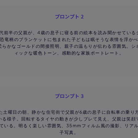
プロンプト 2
0代前半の父親が、4歳の息子に寝る前の絵本を読み聞かせている
恐竜柄のブランケットに包まれた子どもは眠そうな表情を浮か
柔らかなゴールドの間接照明、親子の温もりが伝わる雰囲気。シ
ィックな暖色トーン、感動的な家族ポートレート。
プロンプト 3
た土曜日の朝、静かな住宅街で父親が6歳の息子に自転車の乗り
いる様子。回転するタイヤの動きが少しブレて見え、父親は笑顔
ている。明るく楽しい雰囲気、35mmフィルム風の撮影、リア
子写真。