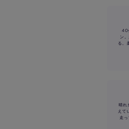
4
ン。
る。
晴れ
えて
走っ