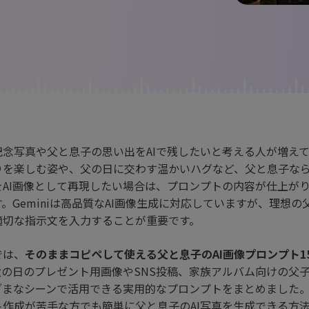
ジェネレーター
AIカートゥーンジェネレータ
写真カットアウト
キング
動画
AI動物ジェネレーター
記念写真や父と息子の思い出をAIで残したいと考える人が増え
りを楽しむ姿や、父の日に交わす温かいハグなど、父と息子な
をAI画像として再現したい場合は、プロンプトの内容が仕上が
。Geminiは高品質なAI画像生成に対応していますが、理想の
適切な指示文を入力することが重要です。
では、
そのままコピペして使える父と息子のAI画像プロンプト1
父の日のプレゼント用画像やSNS投稿、家族アルバム向けの父
ざまなシーンで活用できる実用的なプロンプトをまとめました
ト作成が苦手な方でも簡単に父と息子のAI写真を生成できる方