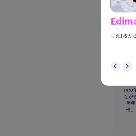
ッキング
Edim
新機能
物や物体をスムーズに追いかけ、
キーフレーム設
写真1枚か
今すぐ試す
雨の
なが
照明
情。