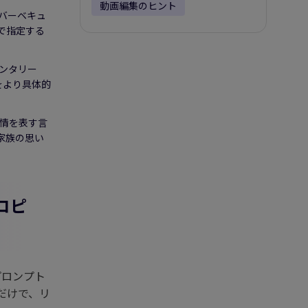
動画編集のヒント
バーベキュ
で指定する
ンタリー
をより具体的
情を表す言
家族の思い
コピ
プロンプト
るだけで、リ