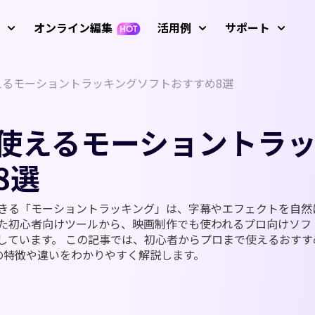
オンライン編集
活用例
サポート
えるモーショントラッキングソフトおすすめ8選
サービ
像
動画編集
テキ
ガイド、
 プロンプト例
Nano Banana画像プロンプ
アバター
初心者向けビデオエ
AIおしゃべり写真
キーフレーム アニメ
使えるモーショントラ
使い方
R 生成
ディター
ーション
AIダンス動画
テキストから動
AI画像から動画
操作方法
8選
AI ビデオジェネレ
成
生成
動画
AI脳バグ動画モード
動画を逆再生
ーター
使い方
動画アニメーショ
動画翻訳
ルドカップ動画
AIベビージェネレーター
すべての
グリーンバック除
Screen Recorder（録画
ン
きる「モーショントラッキング」は、字幕やエフェクトを自然
去
ツール）
した初心者向けツールから、映画制作でも使われるプロ向けソフ
変化フィルター
AI ファイトジェネレーター
歌う写真
AI話す動物
アップ
しています。 この記事では、初心者からプロまで使えるおすす
ビデオマスキング
音声編集
最新のア
の特徴や違いをわかりやすく解説します。
画像生成
AI動画から動画
フィルター
AIサンタ動画
動画にテキストを
動画背景を削除
動画補正
画像からプロンプト生成
追加
YouTub
ザス動画
AI少女ジェネレーター
YouTu
し削除
AI画像高画質化
モーショントラッ