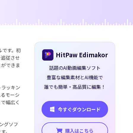
ー
ルです。初
HitPaw Edimakor
を追従させ
とができま
話題のAI動画編集ソフト
豊富な編集素材とAI機能で
誰でも簡単・高品質に編集！
トラッキン
れるモーシ
まで幅広く
今すぐダウンロード
ングソフ
購入はこちら
ます。