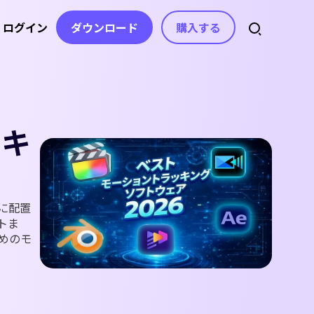
ログイン
ダウンロード
購入する
スセンター
スト
アセット
音声
ライセンス、お問い合わせ
ト
自動字幕生成
動画エフェクト
AI音楽生成
ッキ
ガイド
動画フィルター
音声から文字起こし
ボイスチェンジャー
を分かりやすく紹介
動画ステッカー
コピーライティング
テキスト読み上
記事
げ
ヒント＆解決策
ビデオトランジション
動画の不要な文字を消
に配置
ボイスクローン
す
トま
動画テンプレート
デート情報
めのモ
動画の字幕を消すAIツ
ボーカルリムーバー
ップデート&修正内容
テキスト アニメーション
ール
AI効果音生成
AIテキストベース編集
e
無音検出
beの公式チャンネル