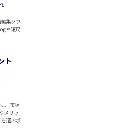
強化
画編集ソフ
ogや短尺
ント
に、市場
やメリッ
トを選ぶポ