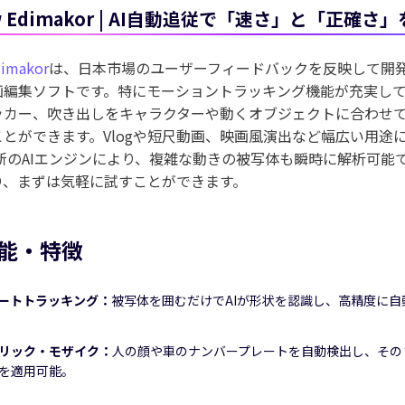
w Edimakor | AI自動追従で「速さ」と「正確さ
akorでKling 3.0が利用可能に
注目
dimakor
は、日本市場のユーザーフィードバックを反映して開発
ら、リズムと動きのある
AIダンス動画
を簡単に生成できます。
画編集ソフトです。特にモーショントラッキング機能が充実し
ッカー、吹き出しをキャラクターや動くオブジェクトに合わせ
とができます。Vlogや短尺動画、映画風演出など幅広い用途
最新のAIエンジンにより、複雑な動きの被写体も瞬時に解析可能
今す
り、まずは気軽に試すことができます。
能・特徴
マートトラッキング：
被写体を囲むだけでAIが形状を認識し、高精度に自
リック・モザイク：
人の顔や車のナンバープレートを自動検出し、その
を適用可能。