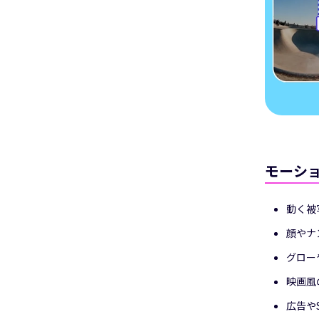
モーシ
動く被
顔やナ
グロー
映画風
広告や