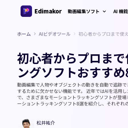
Edimakor
動画編集ソフト
AI 機能
ホーム
AIビデオツール
初心者からプロまで使
プラットフォーム
動画/画
Veo 3
AIインタラクション
AI 
Windows動画編集ソフト
初心者からプロまで
すべてのAI機能を体験しよう
AI ASM
Windows 11/10 対応のオールインワンAI動画編集ソ
AI
フト、多彩なメディア素材を搭載
動画クリエイター
ングソフトおすすめ
画生
AIキス
AI
AIワー
Mac動画編集ソフト
動画編集で人物やオブジェクトの動きを自動で追跡で
多言語動画制作
Mac対応の簡単AI動画編集ソフト、さまざまなAI機
するために欠かせない機能です。 近年ではAIを活用
AI年齢
能を搭載
AI
で、さまざまなモーショントラッキングソフトが登場
ーショントラッキングソフト8選を紹介し、それぞれ
AI
ジブリ風
AI
AIジー
松井祐介
透か