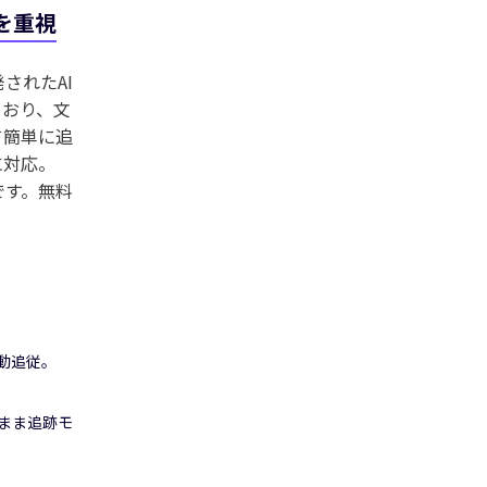
」を重視
Seedance 2.0 リリース
されたAI
ており、文
アイデアをシネマティックなAI動画に変換。複
て簡単に追
ーの一貫性、音声にも対応しています。
に対応。
です。無料
ぐ試す
動追従。
まま追跡モ