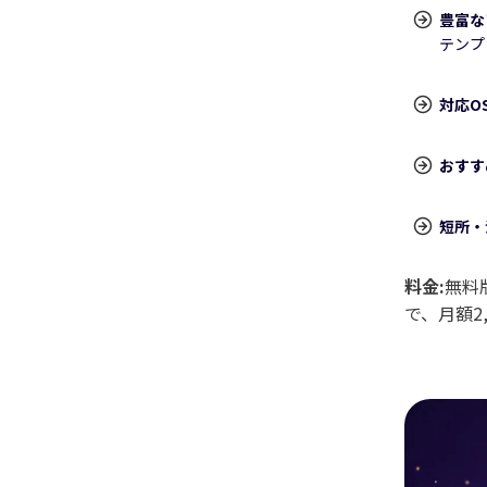
豊富な
テンプ
対応O
おすす
短所・
料金:
無料
で、月額2