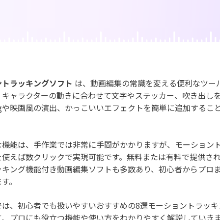
ジェネレーター
AIカートゥーンジェネレータ
写真カットアウト
キング
動画
AI動物ジェネレーター
ントラッキングソフト
は、動画編集の常識を変える便利なツー
、キャラクターの動きに合わせて文字やステッカー、吹き出し
ogや映画風の演出、かっこいいエフェクトを簡単に追加するこ
な機能は、手作業では非常に手間がかかりますが、モーション
を使えば数クリックで実現可能です。無料または有料で提供さ
ッキング機能付き動画編集ソフトも多数あり、初心者からプロ
ます。
では、初心者でも扱いやすいおすすめの8選モーショントラッキ
に、プロにも役立つ機能や使い方をわかりやすく解説していき