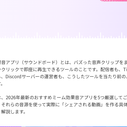
ジェネレーター
AIカートゥーンジェネレータ
写真カットアウト
キング
動画
AI動物ジェネレーター
果音アプリ（サウンドボード）とは、バズった音声クリップを
クリックで即座に再生できるツールのことです。配信者も、Tik
、Discordサーバーの運営者も、こうしたツールを当たり前
す。
、2026年最新のおすすめミーム効果音アプリを5つ厳選して
、それらの音源を使って実際に「シェアされる動画」を作る具
く解説します。