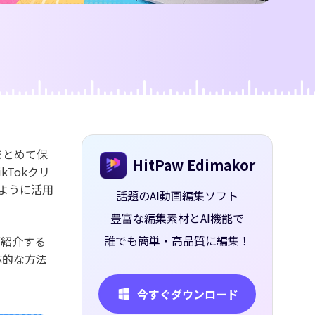
ー
まとめて保
HitPaw Edimakor
Tokクリ
のように活用
話題のAI動画編集ソフト
豊富な編集素材とAI機能で
誰でも簡単・高品質に編集！
ご紹介する
体的な方法
今すぐダウンロード