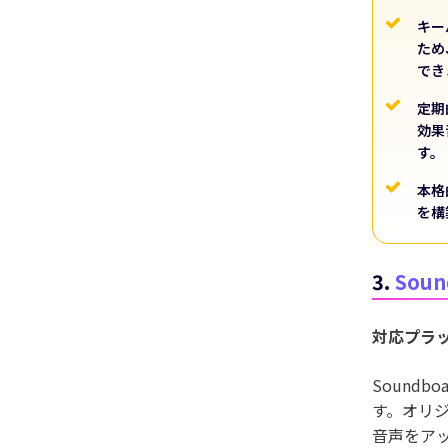
キー
ため
でき
定期
効果
す。
本格
を構
3.
Soun
対応プラ
Soundb
す。オリ
音声をア