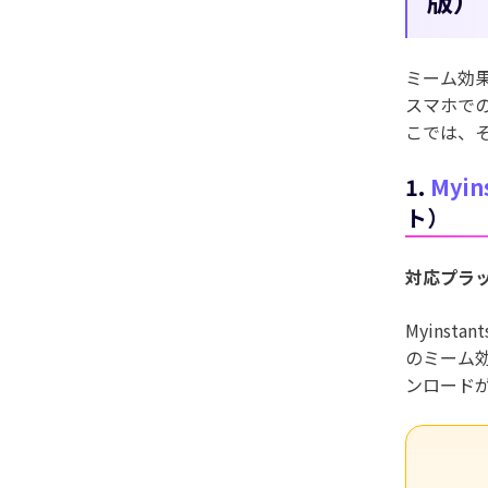
版）
ミーム効
スマホでの
こでは、
1.
Myin
ト）
対応プラ
Myins
のミーム
ンロード