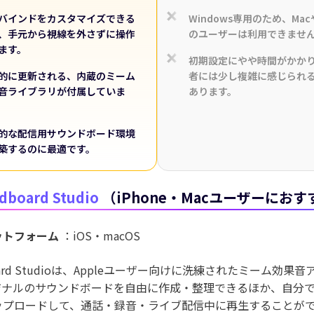
バインドをカスタマイズできる
Windows専用のため、Ma
、手元から視線を外さずに操作
のユーザーは利用できませ
ます。
初期設定にやや時間がかか
的に更新される、内蔵のミーム
者には少し複雑に感じられ
音ライブラリが付属していま
あります。
的な配信用サウンドボード環境
築するのに最適です。
dboard Studio
（iPhone・Macユーザーにおす
ットフォーム
：iOS・macOS
oard Studioは、Appleユーザー向けに洗練されたミーム効果
ジナルのサウンドボードを自由に作成・整理できるほか、自分
ップロードして、通話・録音・ライブ配信中に再生することが