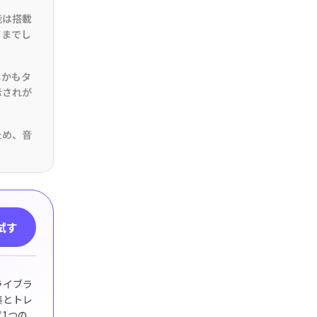
能は搭載
ドまでし
Seedance 2.0 リリース
しかもタ
アイデアをシネマティックなAI動画に変換。複
示されが
ーの一貫性、音声にも対応しています。
ぐ試す
ため、音
試す
ライブラ
集とトレ
1つの