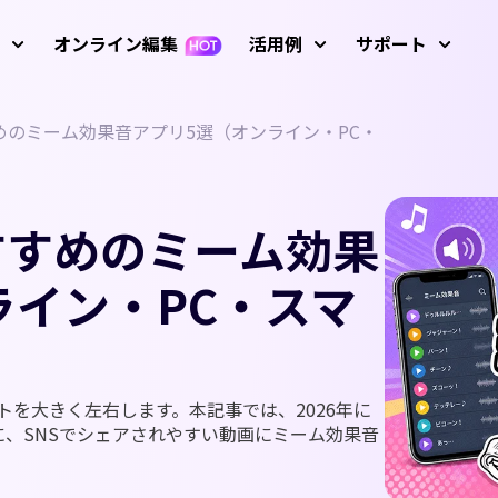
オンライン編集
活用例
サポート
すめのミーム効果音アプリ5選（オンライン・PC・
サービ
像
動画編集
テキ
ガイド、
 プロンプト例
Nano Banana画像プロンプ
アバター
初心者向けビデオエ
AIおしゃべり写真
キーフレーム アニメ
使い方
R 生成
ディター
ーション
AIダンス動画
すすめのミーム効果
テキストから動
AI画像から動画
操作方法
AI ビデオジェネレ
成
生成
動画
AI脳バグ動画モード
動画を逆再生
ーター
ライン・PC・スマ
使い方
動画アニメーショ
動画翻訳
ルドカップ動画
AIベビージェネレーター
すべての
グリーンバック除
Screen Recorder（録画
ン
去
ツール）
変化フィルター
AI ファイトジェネレーター
歌う写真
AI話す動物
アップ
ビデオマスキング
音声編集
最新のア
画像生成
AI動画から動画
を大きく左右します。本記事では、2026年に
フィルター
AIサンタ動画
動画にテキストを
、SNSでシェアされやすい動画にミーム効果音
動画背景を削除
動画補正
画像からプロンプト生成
追加
YouTub
ザス動画
AI少女ジェネレーター
YouTu
し削除
AI画像高画質化
モーショントラッ