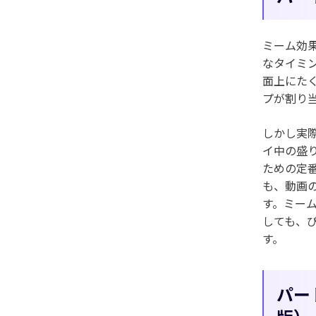
ミーム効
なタイミ
面上にた
プが割り
しかし実際
イ中の盛り
ための定番ア
も、動画
す。ミー
しても、
す。
パー