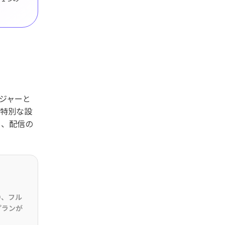
ンジャーと
も特別な設
め、配信の
り、フル
プランが