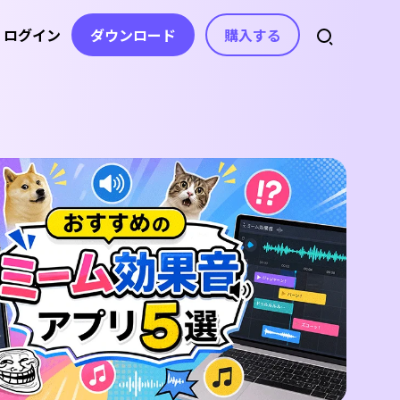
ログイン
ダウンロード
購入する
スセンター
スト
アセット
音声
ライセンス、お問い合わせ
ト
自動字幕生成
動画エフェクト
AI音楽生成
ガイド
動画フィルター
音声から文字起こし
ボイスチェンジャー
を分かりやすく紹介
動画ステッカー
コピーライティング
テキスト読み上
記事
げ
ヒント＆解決策
ビデオトランジション
動画の不要な文字を消
ボイスクローン
す
動画テンプレート
デート情報
動画の字幕を消すAIツ
ボーカルリムーバー
ップデート&修正内容
テキスト アニメーション
ール
AI効果音生成
AIテキストベース編集
e
無音検出
beの公式チャンネル