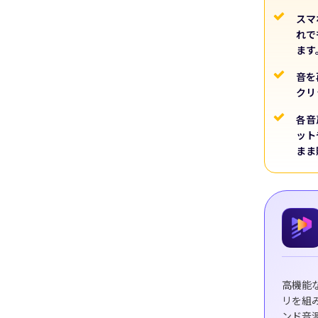
Edim
スマ
れで
ッキング
新機能
ます
写真1枚か
音を
物や物体をスムーズに追いかけ、
キーフレーム設
クリ
各音
ット
まま
今すぐ試す
高機能
リを組
ンド音