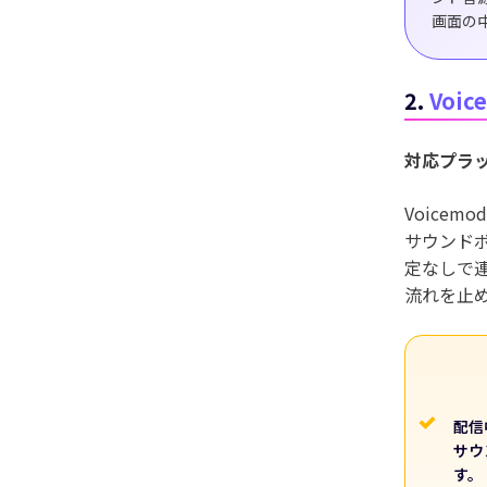
画面の
2.
Voic
対応プラ
Voice
サウンドボ
定なしで
流れを止
配信
サウ
す。