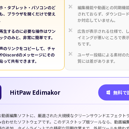
akorでKling 3.0が利用可能に
ホ・タブレット・パソコンのど
編集機能や動画との同期機
注目
も、ブラウザを開くだけで使え
されておらず、ダウンロー
。
か対応していません。
ら、リズムと動きのある
AIダンス動画
を簡単に生成できます。
再生するのに必要な操作はワン
広告が表示される仕様で、
ックのみと、非常に簡単です。
イミングが悪いところで表
ちです。
声のリンクをコピーして、チャ
今す
やDiscordのメッセージにその
ユーザー投稿による素材の
貼って共有できます。
質には差があります。
HitPaw Edimakor
無料で
な動画編集ソフトに、厳選された大規模なクリーンサウンドエフェクト
み合わせたソフトウェアです。このデスクトップ版ツールなら、動画編
源の追加、タイムライン上での精密な同期作業まで、外部ツールを使わず