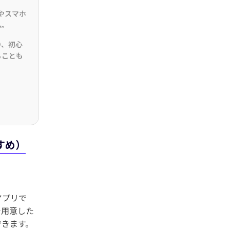
cやスマホ
ん。
り、初心
ることも
すめ）
音アプリで
で用意した
できます。