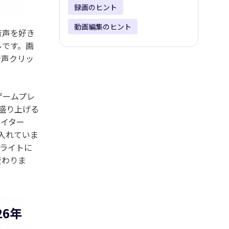
録画のヒント
動画編集のヒント
音声を好き
ルです。画
音声クリッ
ゲームプレ
を盛り上げる
エイター
入れていま
ライトに
変わりま
26年