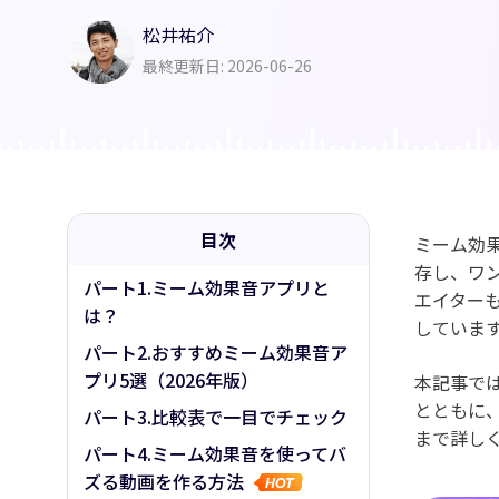
AI筋肉
松井祐介
AIハグ
最終更新日: 2026-06-26
目次
ミーム効
存し、ワン
パート1.ミーム効果音アプリと
エイターも
は？
していま
パート2.おすすめミーム効果音ア
プリ5選（2026年版）
本記事では
とともに
パート3.比較表で一目でチェック
まで詳し
パート4.ミーム効果音を使ってバ
ズる動画を作る方法