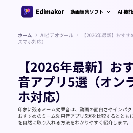
Edimakor
動画編集ソフト
AI 機能
ホーム
AIビデオツール
【2026年最新】おす
プラットフォーム
動画/画
スマホ対応）
Veo 3
AIインタラクション
AI 
Windows動画編集ソフト
すべてのAI機能を体験しよう
AI ASM
【2026年最新】お
Windows 11/10 対応のオールインワンAI動画編集ソ
AI
フト、多彩なメディア素材を搭載
動画クリエイター
画生
AIキス
音アプリ5選（オン
AI
AIワー
Mac動画編集ソフト
多言語動画制作
ホ対応）
Mac対応の簡単AI動画編集ソフト、さまざまなAI機
AI年齢
能を搭載
AI
AI
印象に残るミーム効果音は、動画の面白さやインパクト
ジブリ風
おすすめのミーム効果音アプリ5選を比較するとともに
AI
AIジー
を自然に取り入れる方法をわかりやすく紹介します。
透か