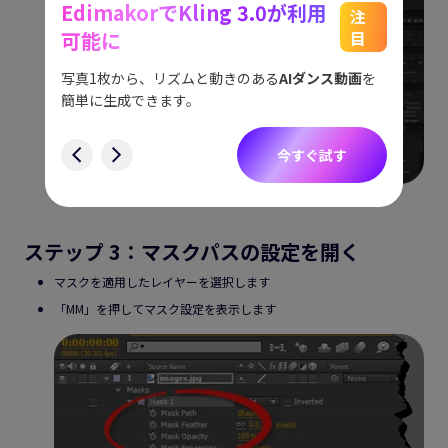
EdimakorでKling 3.0が利用
能
See
注
可能に
目
をスム
アイデ
す。
ョット
写真1枚から、リズムと動きのある
AIダンス動画
を
にも対
簡単に生成できます。
す
今すぐ試す
ステップ 3：マスクパスの設定を開く
マスクを適用したレイヤーを選択します
「MM」を押してマスク設定を表示します