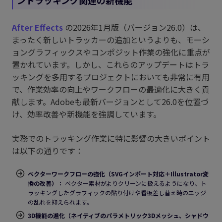
ントラッキング関連の新機能
After Effects
の2026年1月版（バージョン26.0）は、
まったく新しいトラッカーの追加というよりも、モーシ
ョングラフィックスやコンポジット作業の強化に重点が
置かれています。しかし、これらのアップデートはトラ
ッキングを多用するプロジェクトにおいても非常に有用
で、作業効率の向上やワークフローの最適化に大きく貢
献します。Adobeも最新バージョンとして26.0を位置づ
け、効率改善や新機能を強調しています。
実務でのトラッキング作業に特に影響の大きいポイント
は以下の通りです：
ベクターワークフローの強化（SVGインポート対応＋Illustrator変
換の改善）：
ベクター素材がよりクリーンに扱えるようになり、ト
ラッキングしたグラフィックの貼り付けや看板差し替え時のエッジ
の乱れを抑えられます。
3D機能の進化（ネイティブのパラメトリック3Dメッシュ、シャドウ