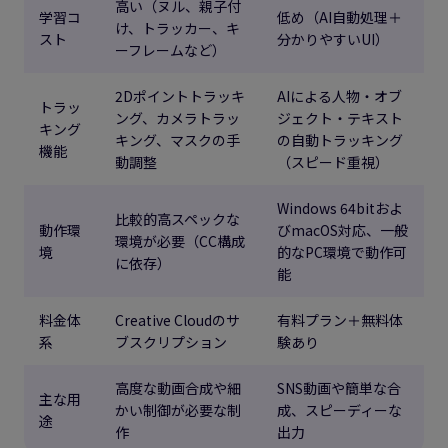
高い（ヌル、親子付
学習コ
低め（AI自動処理＋
け、トラッカー、キ
スト
分かりやすいUI）
ーフレームなど）
2Dポイントトラッキ
AIによる人物・オブ
トラッ
ング、カメラトラッ
ジェクト・テキスト
キング
キング、マスクの手
の自動トラッキング
機能
動調整
（スピード重視）
Windows 64bitおよ
比較的高スペックな
動作環
びmacOS対応、一般
環境が必要（CC構成
境
的なPC環境で動作可
に依存）
能
料金体
Creative Cloudのサ
有料プラン＋無料体
系
ブスクリプション
験あり
高度な動画合成や細
SNS動画や簡単な合
主な用
かい制御が必要な制
成、スピーディーな
途
作
出力