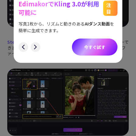
EdimakorでKling 3.0が利用
能
See
注
可能に
目
をスム
アイデ
す。
ョット
写真1枚から、リズムと動きのある
AIダンス動画
を
にも対
簡単に生成できます。
す
Step 4:
生成された画像は「マイプロジェクト」でプレビューで
今すぐ試す
きます。問題なければフォルダアイコンをクリックして保存フ
ァイルを開き、すぐに共有可能です。