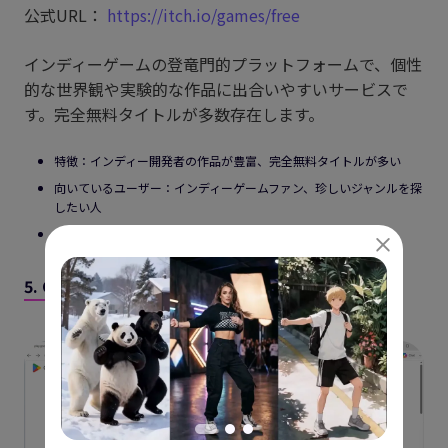
公式URL：
https://itch.io/games/free
インディーゲームの登竜門的プラットフォームで、個性
的な世界観や実験的な作品に出合いやすいサービスで
す。完全無料タイトルが多数存在します。
特徴：インディー開発者の作品が豊富、完全無料タイトルが多い
向いているユーザー：インディーゲームファン、珍しいジャンルを探
したい人
対応端末：Windows、Mac、Linux、ブラウザ
5. Google Play（グーグルプレイ）