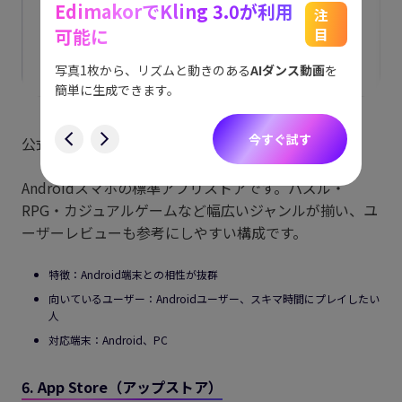
EdimakorでKling 3.0が利用
能
See
注
可能に
目
をスム
アイデ
す。
ョット
写真1枚から、リズムと動きのある
AIダンス動画
を
にも対
簡単に生成できます。
す
今すぐ試す
公式URL：
https://play.google.com/store/games
Androidスマホの標準アプリストアです。パズル・
RPG・カジュアルゲームなど幅広いジャンルが揃い、ユ
ーザーレビューも参考にしやすい構成です。
特徴：Android端末との相性が抜群
向いているユーザー：Androidユーザー、スキマ時間にプレイしたい
人
対応端末：Android、PC
6. App Store（アップストア）