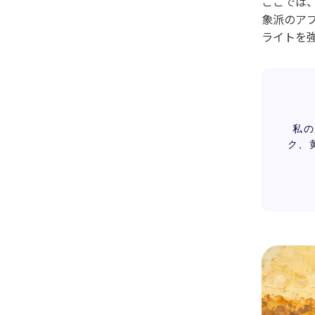
ここでは、
象派のア
ライトを
私の
ク、