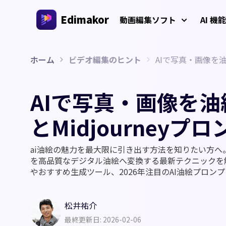
Edimakor
動画編集ソフト
AI 機能
ホーム
ビデオ編集のヒント
AIで写真・画像を油絵
プラットフォーム
動画/画
Veo 3
AIインタラクション
AI 
Windows動画編集ソフト
AIで写真・画像を油絵
すべてのAI機能を体験しよう
AI ASM
Windows 11/10 対応のオールインワンAI動画編集ソ
AI
フト、多彩なメディア素材を搭載
動画クリエイター
とMidjourneyプ
画生
AIキス
AI
AIワー
Mac動画編集ソフト
ai油絵の魅力を最大限に引き出す方法を知りたい方へ。本記事
多言語動画制作
Mac対応の簡単AI動画編集ソフト、さまざまなAI機
を高品質なデジタル油絵へ変換する最新テクニックを解
AI年齢
能を搭載
AI
やおすすめ生成ツール、2026年注目のAI油絵プロン
AI
ジブリ風
AI
松井祐介
AIジー
最終更新日: 2026-02-06
透か