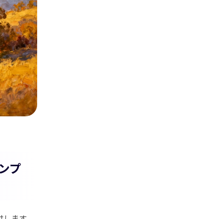
Seedance 2.0 リリース
アイデアをシネマティックなAI動画に変換。複
ーの一貫性、音声にも対応しています。
ぐ試す
ロンプ
提供します。