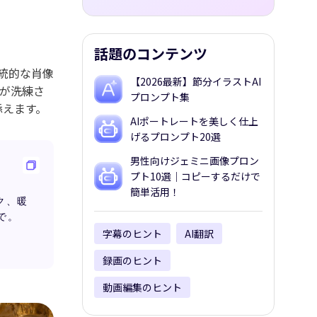
話題のコンテンツ
伝統的な肖像
【2026最新】節分イラストAI
が洗練さ
プロンプト集
添えます。
AIポートレートを美しく仕上
げるプロンプト20選
男性向けジェミニ画像プロン
プト10選｜コピーするだけで
簡単活用！
ク、暖
で。
字幕のヒント
AI翻訳
録画のヒント
動画編集のヒント