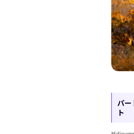
Edim
ッキング
新機能
写真1枚か
物や物体をスムーズに追いかけ、
キーフレーム設
今すぐ試す
パート
ト
Midjo