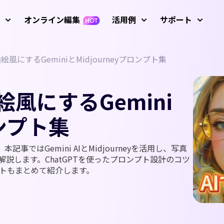
オンライン編集
活用例
サポート
風にするGeminiとMidjourneyプロンプト集
サービ
像
動画編集
テキ
ガイド、
 プロンプト例
Nano Banana画像プロンプ
アバター
初心者向けビデオエ
AIおしゃべり写真
キーフレーム アニメ
風にするGemini
使い方
R 生成
ディター
ーション
AIダンス動画
テキストから動
AI画像から動画
操作方法
ロンプト集
AI ビデオジェネレ
成
生成
動画
AI脳バグ動画モード
動画を逆再生
ーター
使い方
動画アニメーショ
動画翻訳
ルドカップ動画
AIベビージェネレーター
すべての
グリーンバック除
Screen Recorder（録画
ン
ではGemini AIとMidjourneyを活用し、写真
去
ツール）
説します。ChatGPTを使ったプロンプト設計のコツ
変化フィルター
AI ファイトジェネレーター
歌う写真
AI話す動物
アップ
プトもまとめて紹介します。
ビデオマスキング
音声編集
最新のア
画像生成
AI動画から動画
フィルター
AIサンタ動画
動画にテキストを
動画背景を削除
動画補正
画像からプロンプト生成
追加
YouTub
ザス動画
AI少女ジェネレーター
YouTu
し削除
AI画像高画質化
モーショントラッ