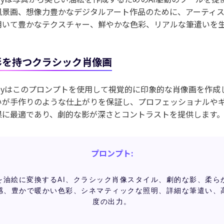
風景画、想像力豊かなデジタルアート作品のために、アーティ
用いて豊かなテクスチャー、鮮やかな色彩、リアルな筆遣いを
影を持つクラシック肖像画
urneyはこのプロンプトを使用して視覚的に印象的な肖像画を作
いが手作りのような仕上がりを保証し、プロフェッショナルや
果に最適であり、劇的な影が深さとコントラストを提供します
プロンプト:
を油絵に変換するAI、クラシック肖像スタイル、劇的な影、柔ら
感、豊かで暖かい色彩、シネマティックな照明、詳細な筆遣い、
度の出力。