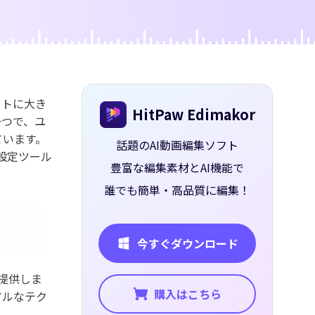
ー
アートに大き
HitPaw Edimakor
一つで、ユ
ています。
話題のAI動画編集ソフト
設定ツール
豊富な編集素材とAI機能で
誰でも簡単・高品質に編集！
今すぐダウンロード
を提供しま
購入はこちら
アルなテク