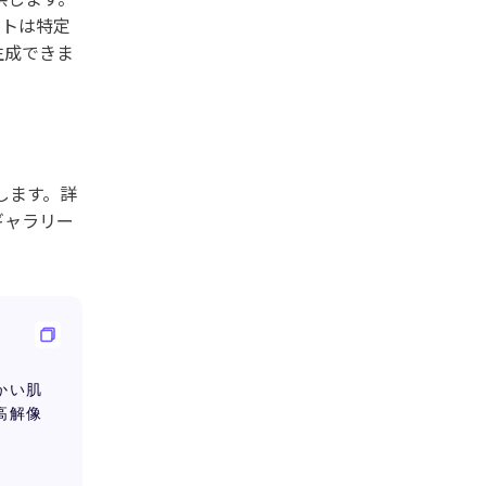
ストは特定
生成できま
成します。詳
ギャラリー
。
かい肌
高解像