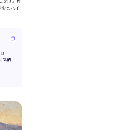
調します。印
が影とハイ
トロー
大気的