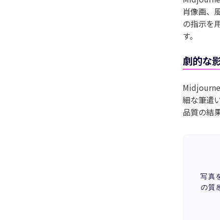
肖像画、
の指示を
す。
劇的な
Midjo
細な筆遣
品質の結
写真
の質