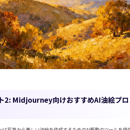
akorでKling 3.0が利用可能に
注目
ら、リズムと動きのある
AIダンス動画
を簡単に生成できます。
今す
2: Midjourney向けおすすめAI油絵プ
urneyは写真から美しい油絵を作成するためのAI駆動のツールを