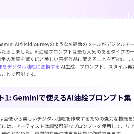
ジェネレーター
AIカートゥーンジェネレータ
写真カットアウト
キング
動画
AI動物ジェネレーター
Gemini AIやMidjourneyのようなAI駆動のツールがデジタル
もたらしました。AI油絵プロンプトは最も人気のあるタイプの
日常の写真を驚くほど美しい芸術作品に変えることを可能にし
像をデジタル油絵に変換する
AI生成、プロンプト、スタイル再
ることで可能です。
ト1: Geminiで使えるAI油絵プロンプト集
i AIは画像から美しいデジタル油絵を作成するための強力な機能
6年には、アーティストは調整可能なプロンプトを使用して、リ
、鮮やかな色彩、専門的な筆の効果を簡単に作成できます。