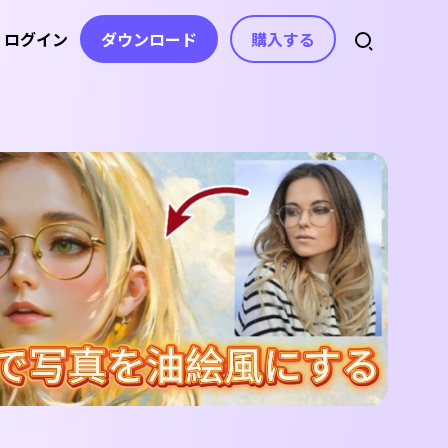
ログイン
ダウンロード
購入する
スセンター
スト
アセット
音声
ライセンス、お問い合わせ
ト
自動字幕生成
動画エフェクト
AI音楽生成
ガイド
動画フィルター
音声から文字起こし
ボイスチェンジャー
を分かりやすく紹介
動画ステッカー
コピーライティング
テキスト読み上
記事
げ
ヒント＆解決策
ビデオトランジション
動画の不要な文字を消
ボイスクローン
す
動画テンプレート
デート情報
動画の字幕を消すAIツ
ボーカルリムーバー
ップデート&修正内容
テキスト アニメーション
ール
AI効果音生成
AIテキストベース編集
e
無音検出
beの公式チャンネル