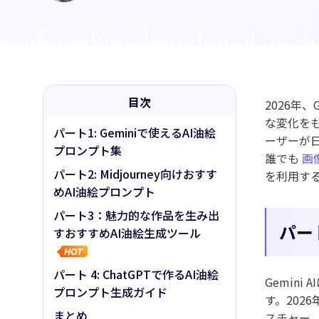
AI筋肉
AIハグ
目次
2026年、
な変化を
パート1: Geminiで使えるAI油絵
ーザーが
プロンプト集
誰でも
画
パート2: Midjourney向けおすす
を利用す
めAI油絵プロンプト
パート3：魅力的な作品を生み出
パー
すおすすめAI油絵生成ツール
パート 4: ChatGPTで作るAI油絵
Gemin
プロンプト生成ガイド
す。202
まとめ
スチャー