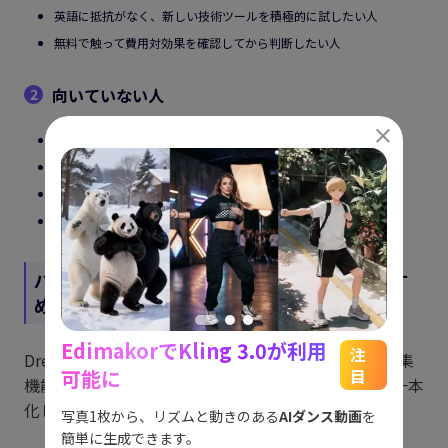
英語に抵抗がなく、新しい技術ツールを積極的に試したい人
無料で触って費用対効果を確認してから判断したい人
向いていない人
2
1分以上の動画を一発で生成したい人
日本語 UI が必須の環境で使いたい人
動画生成＋テロップ・BGM・カット割りまで一括でやりたい人
コストを抑えながら大量のコンテンツを継続的に制作したい人
パート 7. Dream Machineの代替としておすす
めのAI動画編集ソフトEdimakor
EdimakorでKling 3.0が利用
能
See
注
Dream Machine は素材生成に特化している一方、編集
可能に
目
機能はありません。生成から編集・書き出しまでを一本
をスム
アイデ
化したい場合は、
HitPaw Edimakor
が役に立ちます。
す。
ョット
写真1枚から、リズムと動きのある
AIダンス動画
を
にも対
簡単に生成できます。