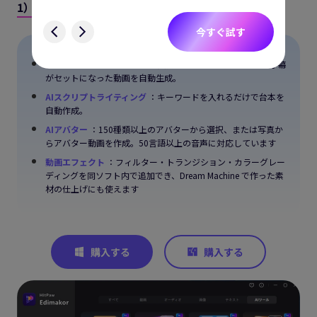
1）EdimakorのAI動画生成機能の特徴
す
今すぐ試す
テキストから動画へ
：台本を入力するだけで映像・BGM・字幕
がセットになった動画を自動生成。
AIスクリプトライティング
：キーワードを入れるだけで台本を
自動作成。
AIアバター
：150種類以上のアバターから選択、または写真か
らアバター動画を作成。50言語以上の音声に対応しています
動画エフェクト
：フィルター・トランジション・カラーグレー
ディングを同ソフト内で追加でき、Dream Machine で作った素
材の仕上げにも使えます