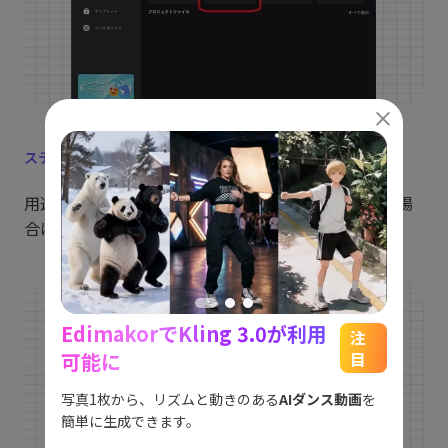
ステップ2：
AIモード選択
用途に応じて5つのAIモデルから選択します。迷った場
合は「AI強化」を選べば自動判断されます。
EdimakorでKling 3.0が利用
能
See
注
可能に
目
をスム
アイデ
す。
ョット
写真1枚から、リズムと動きのある
AIダンス動画
を
にも対
簡単に生成できます。