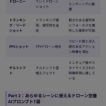
ドローニー
ていくドローン
エンディングに最
ショット
適
トラッキン
トラッキング撮
動きのある被写体
グ／リード
影、被写体を追
にフォーカスを維
ショット
従
持した撮影が可能
スピード感と没入
FPVショット
FPVドローン視点
感のあるアクショ
ン映像を演出
ミニチュア風やス
チルトシフ
チルトシフト空
タイライズされた
ト
撮エフェクト
映像表現に適して
いる
Part 2：あらゆるシーンに使えるドローン空撮
AIプロンプト7選