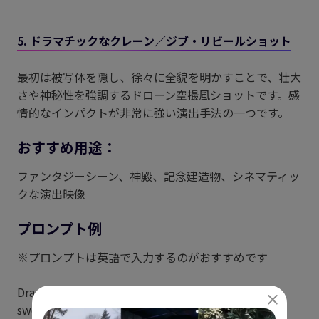
5. ドラマチックなクレーン／ジブ・リビールショット
最初は被写体を隠し、徐々に全貌を明かすことで、壮大
さや神秘性を強調するドローン空撮風ショットです。感
情的なインパクトが非常に強い演出手法の一つです。
おすすめ用途：
ファンタジーシーン、神殿、記念建造物、シネマティッ
クな演出映像
プロンプト例
※プロンプトは英語で入力するのがおすすめです
Dramatic crane shot, slowly descending and
sweeping arc motion, revealing an ancient temple