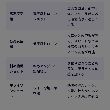
広大な風景、都市全
高高度空
高高度ドローン
体、スケール感のあ
撮
ショット
る環境描写に適して
いる
被写体との距離が近
低高度空
く、スピード感や臨
低高度ドローン
撮
場感のあるシネマテ
ィック表現が可能
建物や動きのある被
斜め俯瞰
斜めアングルの
写体に奥行きと立体
ショット
空撮視点
感を加える
ホライゾ
映像の導入シーン、
ワイドな地平線
ンショッ
夕景、壮大なシネマ
空撮
ト
ティック演出に最適