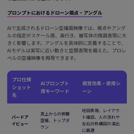
プロンプトにおけるドローン視点・アングル
AIで生成されるドローン空撮風映像では、視点やアング
ルの指定がスケール感、奥行き、被写体の強調表現に大
きく影響します。アングルを具体的に定義することで、
AIモデルは実写に近い動きと空間表現を備えた、プロレ
ベルの空撮映像を再現できます。
プロ仕様
AIプロンプト
視覚効果・使用シ
ショット
用キーワード
ーン
名
地図表現、レイアウ
真上からの俯瞰
バードア
ト確認、人の流れや
空撮、トップダ
イビュー
左右対称構図の演出
ウン
に最適