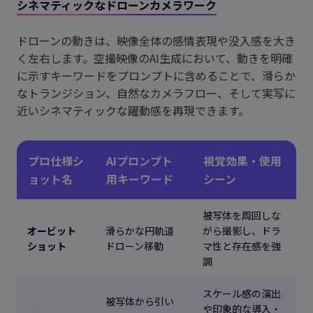
シネマティックなドローンカメラワーク
ドローンの動きは、映像全体の感情表現や没入感を大き
く左右します。空撮映像のAI生成において、動きを明確
に示すキーワードをプロンプトに含めることで、滑らか
なトランジション、自然なカメラフロー、そして実写に
近いシネマティックな躍動感を再現できます。
プロ仕様シ
AIプロンプト
視覚効果・使用
ョット名
用キーワード
シーン
被写体を周回しな
オービット
滑らかな円軌道
がら撮影し、ドラ
ショット
ドローン移動
マ性と存在感を強
調
スケール感の演出
被写体から引い
や印象的な導入・