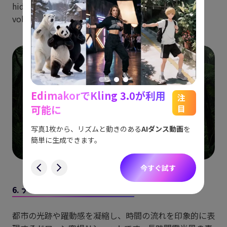
hidden in a dense jungle canopy, heavy fog, and
volumetric lighting.
EdimakorでKling 3.0が利用
能
See
注
可能に
目
をスム
アイデ
す。
ョット
写真1枚から、リズムと動きのある
AIダンス動画
を
にも対
簡単に生成できます。
す
今すぐ試す
6. ナイトシティ・ハイパーラプス
都市の光跡や躍動感を凝縮し、時間の流れを印象的に表