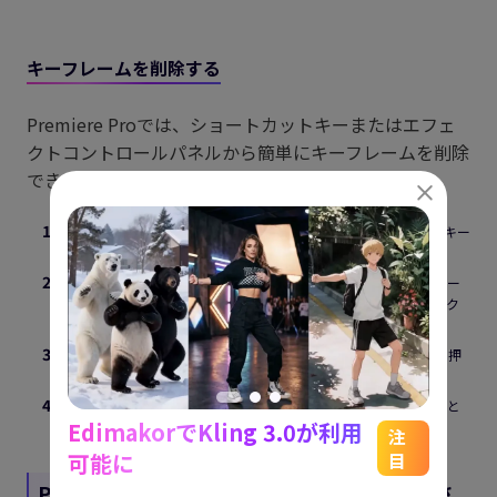
キーフレームを削除する
Premiere Proでは、ショートカットキーまたはエフェ
クトコントロールパネルから簡単にキーフレームを削除
できます。次の手順で行いましょう。
削除したいキーフレームをクリックし、キーボードの「Delete」キー
を押します。
または、該当するキーフレームを選択し、「エフェクトコントロー
ル」パネル内の「キーフレームを追加／削除」アイコンをクリック
します。
複数のキーフレームを一度に削除したい場合は、「Shift」キーを押
しながら削除したいキーフレームをクリックします。
タイムラインパネル内を右クリックし、「クリア」を選択すること
EdimakorでKling 3.0が利用
でも削除可能です。
能
See
注
可能に
目
をスム
アイデ
Part 4. Premiere Proでキーフレームが表示さ