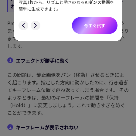
す。
ョット
写真1枚から、リズムと動きのある
AIダンス動画
を
れないときの対処法
にも対
簡単に生成できます。
す
Premiere Proのキーフレームは便利な機能ですが、う
今すぐ試す
まく表示されない・動作しないといったトラブルもあり
ます。 ここでは、よくある問題とその解決方法を紹介
します。
エフェクトが勝手に動く
1
この問題は、静止画像をパン（移動）させるときによ
く起こります。指定した方向に動かしたのに、行き過ぎ
てキーフレーム位置で跳ね返ってしまう場合です。 その
ようなときは、最初のキーフレームの補間を「保持
（Hold）」に変更しましょう。これで動きすぎを防ぐ
ことができます。
キーフレームが表示されない
2