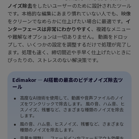
ノイズ除去
をしたいユーザーのために設計されたツール
です。本格的な編集にあまり慣れていない人でも、映像
をクリーンでなめらかに仕上げたい場合に最適です。
イ
ンターフェースは非常にわかりやすく
、複雑なメニュー
や難解なオプションは一切ありません。 動画をドロッ
プして、いくつかの設定を調整するだけで処理が完了し
ます。処理も速く、締切間近や手早く仕上げたいときに
ぴったりの、ストレスのない解決策です。
Edimakor — AI搭載の最高のビデオノイズ除去ツ
ール
高度なAI技術を使用して、動画や音声ファイルのノイ
ズをワンクリックで除去します。 風の音、ハム音、ヒ
スノイズ、残響など、さまざまな種類のノイズを除去
します。
風の音、ハム音、ヒスノイズ、残響など、さまざまな
種類のノイズを除去します。
音量を調整し、フェードインやフェードアウト効果を