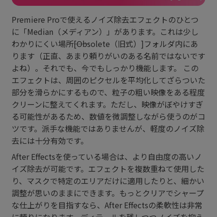
Premiere Proで使えるノイズ除去エフェクトのひとつ
に「Median（メディアン）」があります。これは少し
わかりにくい場所――[Obsolete（旧式）]フォルダ内にあ
ります（正直、あまり頼りがいのある名前ではないです
よね）。それでも、今でもしっかり機能します。 この
エフェクトは、周囲のピクセルを平均化してざらついた
部分を滑らかにするもので、粒子の粗い映像をある程度
クリーンに整えてくれます。ただし、映像がぼやけすぎ
る可能性があるため、数値を微調整しながら使うのがコ
ツです。派手な機能ではありませんが、軽度のノイズ除
去には十分有効です。
After Effectsを使っている場合は、より自由度の高いノ
イズ除去が可能です。エフェクトを複数重ねて使用した
り、マスクで特定のエリアだけに適用したりと、細かい
調整が思いのままにできます。もっとクリアでシャープ
な仕上がりを目指すなら、After Effectsの柔軟性は非常
に頼りになります。ディテールを残しつつノイズを抑え