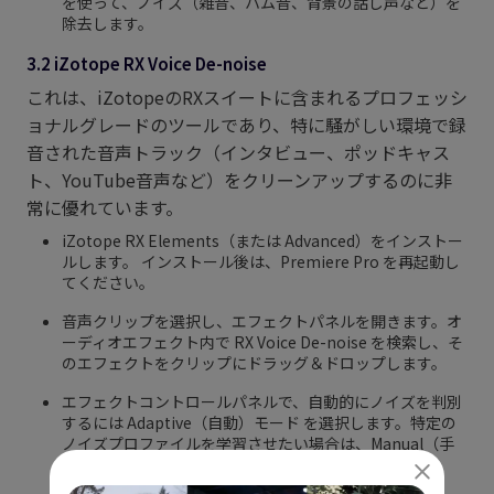
を使って、ノイズ（雑音、ハム音、背景の話し声など）を
除去します。
3.2 iZotope RX Voice De-noise
これは、iZotopeのRXスイートに含まれるプロフェッシ
ョナルグレードのツールであり、特に騒がしい環境で録
音された音声トラック（インタビュー、ポッドキャス
ト、YouTube音声など）をクリーンアップするのに非
常に優れています。
iZotope RX Elements（または Advanced）をインストー
ルします。 インストール後は、Premiere Pro を再起動し
てください。
音声クリップを選択し、エフェクトパネルを開きます。オ
ーディオエフェクト内で RX Voice De-noise を検索し、そ
のエフェクトをクリップにドラッグ＆ドロップします。
エフェクトコントロールパネルで、自動的にノイズを判別
するには Adaptive（自動）モード を選択します。特定の
ノイズプロファイルを学習させたい場合は、Manual（手
動）モード を選択します。