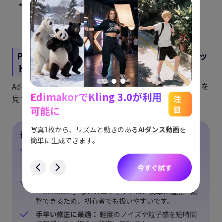
音声の明瞭さを保ちながらクリーンアップするために、
Threshold（しきい値） と Reduction（ノイズ除去量）
のスライダーを調整します。
Part 3：Premiere Proでノイズ除去するメリッ
ト・デメリット
AdobeにおけるAIノイズ除去のメリットとデメリットを
EdimakorでKling 3.0が利用
能
See
注
見てみましょう：
可能に
目
をスム
アイデ
す。
ョット
写真1枚から、リズムと動きのある
AIダンス動画
を
長所：
にも対
簡単に生成できます。
標準搭載でそのまま使える：
追加のプラグインやソ
す
フトを購入する必要はなく、Premiere Proの中に最
今すぐ試す
初から組み込まれています。
適用が簡単：
動画用の「Median」や音声用の
「Denoiser」などのエフェクトは、簡単に追加・調
整できるため、初心者でも扱いやすいです。
手早い修正に最適：
軽度のノイズや粒子感を短時間