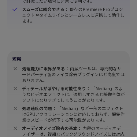
で軽減したい場合に非常に便利です。
スムーズに統合できる：
既存のPremiere Proプロジ
ェクトやタイムラインとシームレスに連携して動作し
ます。
短所
処理能力に限界がある：
内蔵ツールは、専門的なサ
ードパーティ製のノイズ除去プラグインほど高度では
ありません。
ディテールがぼやける可能性あり：
「Median」のよ
うなビデオエフェクトは、適用しすぎると映像全体が
ソフトになりすぎてしまうことがあります。
処理速度の問題：
「Median」など一部のエフェクト
はGPUアクセラレーションに対応しておらず、編集作
業のスピードが低下する可能性があります。
オーディオノイズ除去の基本：
内蔵のオーディオデ
ノイザーは、複雑なバックグラウンドノイズには対応