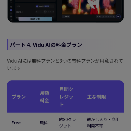
パート 4. Vidu AIの料金プラン
Vidu AIには無料プランと3つの有料プランが用意されて
います。
月間ク
月額
プラン
レジッ
主な制限
料金
ト
約80クレ
透かし入り・商用
Free
無料
ジット
利用不可