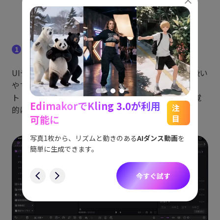
初心者でも簡単に操作できる
1
UIデザインが直感的で、動画編集の経験がなくても扱い
やすい構成になっています。タイムライン操作・カッ
ト・テキスト挿入・BGM追加といった基本機能が視覚
EdimakorでKling 3.0が利用
能
See
注
的にわかりやすく配置されています。
可能に
目
をスム
アイデ
す。
ョット
写真1枚から、リズムと動きのある
AIダンス動画
を
にも対
簡単に生成できます。
す
今すぐ試す