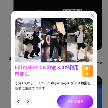
設定内容を入力したら、画面中央の「LIVE」アイコンをクリック
し、「PC」を選択します。その後、スマホアプリでQRコードをスキ
EdimakorでKling 3.0が利用
能
See
注
ャンすれば、PCからのライブ配信を開始できます。
可能に
目
をスム
アイデ
す。
ョット
写真1枚から、リズムと動きのある
AIダンス動画
を
にも対
簡単に生成できます。
す
今すぐ試す