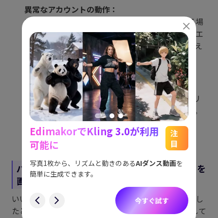
異常なアカウントの動作：
アカウントが常にストーリーを画面録画している場
合、その動作は、急速なビューや説明のつかないエ
ンゲージメントパターンなど、疑わしいように見え
る可能性があります。
サードパーティのアプリまたはプラグイン：
一部のサードパーティのアプリまたはプラグイン
は、Instagramストーリーの画面録画またはスクリ
ーンショットの撮影を検出すると主張しています。
ただし、その精度と信頼性は異なる場合がありま
EdimakorでKling 3.0が利用
能
See
注
す。
可能に
目
をスム
アイデ
す。
ョット
写真1枚から、リズムと動きのある
AIダンス動画
を
パート5：誰かが自分のInstagramストーリーを
にも対
簡単に生成できます。
画面録画したかどうかを確認できますか？
す
いいえ、Instagramは、誰かがストーリーを画面録画し
今すぐ試す
たときにユーザーを検出または通知する機能を提供して