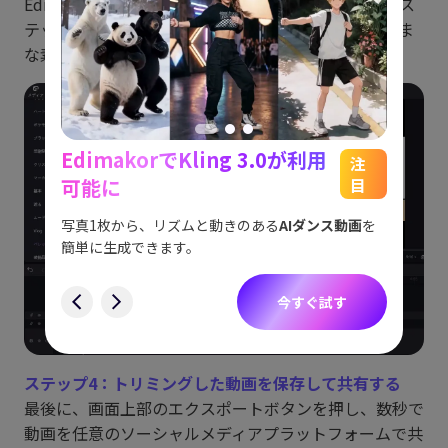
Edimakorで動画を編集すると、素材ライブラリからス
テッカーや字幕を追加できます。Edimakorはさまざま
な素材を準備しており、すべて無料で使用できます。
EdimakorでKling 3.0が利用
能
See
注
可能に
目
をスム
アイデ
す。
ョット
写真1枚から、リズムと動きのある
AIダンス動画
を
にも対
簡単に生成できます。
す
今すぐ試す
ステップ4：トリミングした動画を保存して共有する
最後に、画面上部のエクスポートボタンを押し、数秒で
動画を任意のソーシャルメディアプラットフォームで共