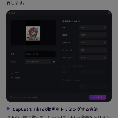
有します。
CapCutでTikTok動画をトリミングする方法
以下の手順に従って、CapCutでTikTok動画をトリミン