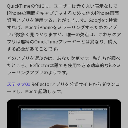
QuickTimeの他にも、ユーザーは赤く丸い表示なしで
iPhoneの画面をキャプチャするために他のiPhone画面
EdimakorでKling 3.0が利用
録画アプリを使用することができます。Googleで検索
能
See
注
すれば、MacでiPhoneをミラーリングするためのアプ
可能に
目
をスム
アイデ
リが数多く見つかりますが、唯一の欠点は、これらのア
す。
ョット
写真1枚から、リズムと動きのある
AIダンス動画
を
プリは無料のQuickTimeプレーヤーとは異なり、購入
にも対
簡単に生成できます。
する必要があることです。
す
どのアプリを選ぶかは、あなた次第です。私たちが調べ
今すぐ試す
たところ、Reflectorは誰でも使用できる効率的なiOSミ
ラーリングアプリのようです。
ステップ01
Reflectorアプリを公式サイトからダウンロ
ードし、Macで起動します。