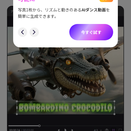
をスム
アイデ
す。
ョット
写真1枚から、リズムと動きのある
AIダンス動画
を
にも対
簡単に生成できます。
す
今すぐ試す