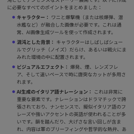
に必要なすべてのポイントをまとめました：
キャラクター：
ワニと爆撃機（または核爆弾、潜
水艦など）が融合した画像が必要です。これは通
常、AI画像生成ツールを使って作成されます。
混沌とした背景：
キャラクターはしばしばシュー
ルでグリッチ（ノイズ）だらけ、あるいは戦火にま
みれた環境の中に配置されます。
ビジュアルエフェクト：
爆発、煙、レンズフレ
ア、そして速いペースで時に唐突なカットが多用さ
れます。
AI生成のイタリア語ナレーション：
これは非常に
重要な要素です。ナレーションはドラマチックで誇
張されており、ナンセンスで、擬似イタリア語のフ
レーズや強いアクセントの英語が使われることが多
いです。韻を踏んだり、大げさな言い回しが含ま
れ、内容は軍のブリーフィングや哲学的な熱弁、あ