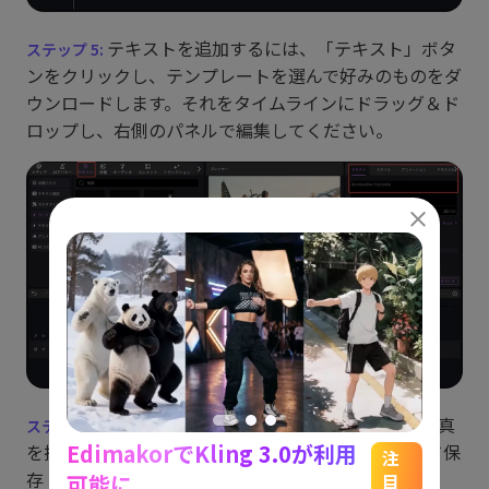
テキストを追加するには、「テキスト」ボタ
ンをクリックし、テンプレートを選んで好みのものをダ
ウンロードします。それをタイムラインにドラッグ＆ド
ロップし、右側のパネルで編集してください。
カメラアイコンをクリックすると作品の写真
EdimakorでKling 3.0が利用
を撮れます。または「エクスポート」ボタンを押して保
能
See
注
存・共有が可能です。
可能に
目