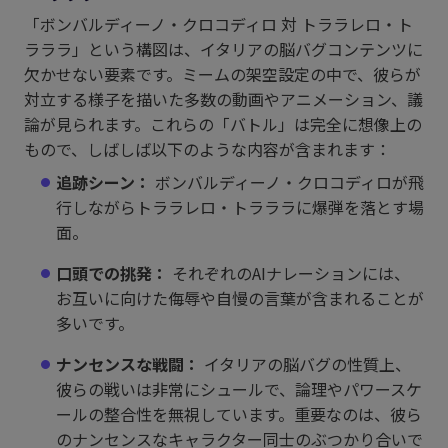
「ボンバルディーノ・クロコディロ 対 トララレロ・ト
ラララ」という構図は、イタリアの脳バグコンテンツに
欠かせない要素です。ミームの架空設定の中で、彼らが
対立する様子を描いた多数の動画やアニメーション、議
論が見られます。これらの「バトル」は完全に想像上の
もので、しばしば以下のような内容が含まれます：
追跡シーン：
ボンバルディーノ・クロコディロが飛
行しながらトララレロ・トラララに爆弾を落とす場
面。
口頭での挑発：
それぞれのAIナレーションには、
お互いに向けた侮辱や自慢の言葉が含まれることが
多いです。
ナンセンスな戦闘：
イタリアの脳バグの性質上、
彼らの戦いは非常にシュールで、論理やパワースケ
ールの整合性を無視しています。重要なのは、彼ら
のナンセンスなキャラクター同士のぶつかり合いで