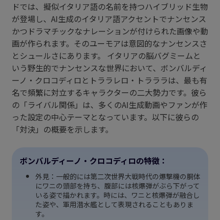
ドでは、擬似イタリア語の名前を持つハイブリッド生物
が登場し、AI生成のイタリア語アクセントでナンセンス
かつドラマチックなナレーションが付けられた画像や動
画が作られます。そのユーモアは意図的なナンセンスさ
とシュールさにあります。 イタリアの脳バグミームと
いう野生的でナンセンスな世界において、ボンバルディ
ーノ・クロコディロとトララレロ・トラララは、最も有
名で頻繁に対立するキャラクターの二大勢力です。彼ら
の「ライバル関係」は、多くのAI生成動画やファンが作
った設定の中心テーマとなっています。以下に彼らの
「対決」の概要を示します。
ボンバルディーノ・クロコディロの特徴：
外見：一般的には第二次世界大戦時代の爆撃機の胴体
にワニの頭部を持ち、腹部には核爆弾がぶら下がって
いる姿で描かれます。時には、ワニと核爆弾が融合し
た姿や、軍用潜水艦として表現されることもありま
す。