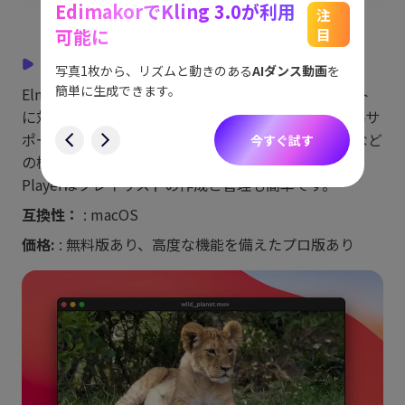
EdimakorでKling 3.0が利用
能
See
注
可能に
目
をスム
アイデ
7. Elmedia Player
す。
ョット
写真1枚から、リズムと動きのある
AIダンス動画
を
にも対
簡単に生成できます。
Elmedia Playerは、MOVファイルと他のフォーマット
す
に対応するMac用のMOVビデオプレーヤーです。字幕サ
ポート、ビデオチューニング、ストリーミング機能など
今すぐ試す
の機能でスムーズな再生体験を提供します。Elmedia
Playerはプレイリストの作成と管理も簡単です。
互換性：
: macOS
価格:
: 無料版あり、高度な機能を備えたプロ版あり