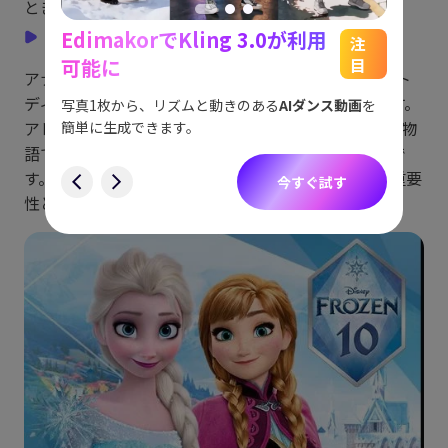
ときに生き生きとするおもちゃの世界についてです。
EdimakorでKling 3.0が利用
アナと雪の女王
能
See
注
可能に
目
アナと雪の女王は、2013年にリリースされたウォルト
をスム
アイデ
す。
ディズニーアニメーションスタジオのアニメ映画です。
ョット
写真1枚から、リズムと動きのある
AIダンス動画
を
にも対
アレンデール王国に住む2人の姉妹、エルサとアナの物
簡単に生成できます。
語です。エルサの特別な能力は、氷と雪を操ることで
す
す。物語は、自己認識と他者の理解、家族と友情の重要
今すぐ試す
性というテーマを中心に展開しています。