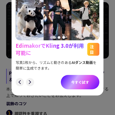
EdimakorでKling 3.0が利用
能
See
注
可能に
目
をスム
アイデ
す。
ョット
写真1枚から、リズムと動きのある
AIダンス動画
を
にも対
簡単に生成できます。
Part 4. iMovieで動画テロップを装飾するコツ
す
＆おすすめフォント
今すぐ試す
本パートでは装飾やフォントについて、動画を作成する
上で知っておきたいことをお伝えします。
装飾のコツ
視認性を重視する