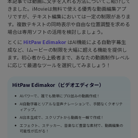
本記事では動画に文字を入れる方法についてご紹介して
きました。iMovieは無料で使える優秀な動画編集アプ
リですが、テキスト編集においては一定の制限がありま
す。複数テキストの同時表示や自由な位置調整を求める
場合は専用ソフトの活用を検討しましょう。
とくに
HitPaw Edimakor
はAI機能による自動字幕生
成など、Iムービーの制限を大幅に超える機能を提供し
ます。初心者から上級者まで、あなたの動画制作レベル
に応じて最適なツールを選択してみましょう！
HitPaw Edimakor（ビデオエディター）
AIパワーで、誰でも簡単にプロ並みの動画作成！
AI自動字幕とリアルな音声ナレーションで、手間なくクオリテ
ィアップ。
AI台本生成で、スクリプトから動画を一瞬で作成！
エフェクト、ステッカー、音楽など豊富な素材で、動画編集の
可能性が広がる！