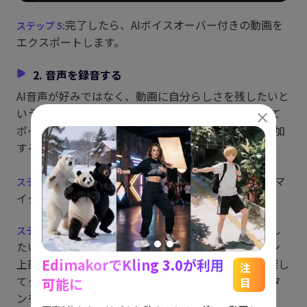
完了したら、AIボイスオーバー付きの動画を
エクスポートします。
2. 音声を録音する
AI音声が好みではなく、動画に自分らしさを残したいと
いう人も多くいます。 そのため、自分の声を録音して
ボイスオーバーとして使用し、Edimakorで動画に追加
することができます。
静かな場所を見つけて、声を録音します。 マ
イクを接続し、クリアな音声を録音しましょう。
Edimakorを開き、ボイスオーバーを追加し
たい動画ファイルをインポートします。 タイムライン
EdimakorでKling 3.0が利用
上部にあるマイクのアイコン（音声レコーダー）を探し
能
See
注
てクリックします。 録音が終わったら、再度録音ボタ
可能に
目
をスム
アイデ
ンをクリックして停止します。
す。