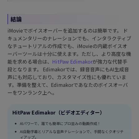
結論
iMovieでボイスオーバーを追加するのは簡単です。 ド
キュメンタリーのナレーションでも、インタラクティブ
なチュートリアルの作成でも、iMovieの内蔵ボイスオ
ーバーツールは十分に使えます。ただし、より高度な機
能を求める場合は、
HitPaw Edimakor
が強力な代替手
段となります。 Edimakorでは、録音音声にもAI生成音
声にも対応しており、カスタマイズ性にも優れていま
す。準備を整えて、Edimakorであなたのボイスオーバ
ーをワンランク上へ。
HitPaw Edimakor（ビデオエディター）
AIパワーで、誰でも簡単にプロ並みの動画作成！
AI自動字幕とリアルな音声ナレーションで、手間なくクオリテ
ィアップ。