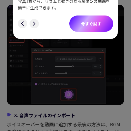
ョット
写真1枚から、リズムと動きのある
AIダンス動画
を
にも対
簡単に生成できます。
す
今すぐ試す
3. 音声ファイルのインポート
ボイスオーバーを動画に追加する最後の方法は、BGM