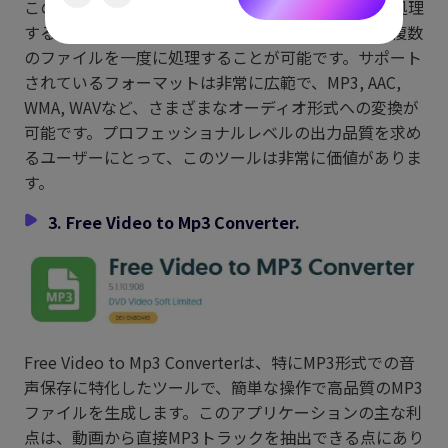
このソフトウェアは特に、大量のファイルを迅速に処理
する能力に優れており、バッチ変換機能を利用して複数
のファイルを一度に処理することが可能です。サポート
されているフォーマットは非常に広範で、MP3, AAC,
WMA, WAVなど、さまざまなオーディオ形式への変換が
可能です。プロフェッショナルレベルの出力品質を求め
るユーザーにとって、このツールは非常に価値がありま
す。
3. Free Video to Mp3 Converter.
Free Video to Mp3 Converterは、特にMP3形式での音
声保存に特化したツールで、簡単な操作で高品質のMP3
ファイルを生成します。このアプリケーションの主な利
点は、動画から直接MP3トラックを抽出できる点にあり