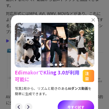
す。
対応形式にはMP4, AVI, WMV, MOVなどがあり、これに
よりほぼ全てのデバイスで再生可能なファイルを生成す
ることができます。初心者でも直感的に操作できるシン
プルなインターフェースも大きな利点です。
2. AV Audio Converter.
EdimakorでKling 3.0が利用
能
See
注
可能に
目
をスム
アイデ
す。
ョット
写真1枚から、リズムと動きのある
AIダンス動画
を
にも対
簡単に生成できます。
AV Audio Converterは、動画から音声を高速かつ効率的
す
に分離することができる専門ツールです。
今すぐ試す