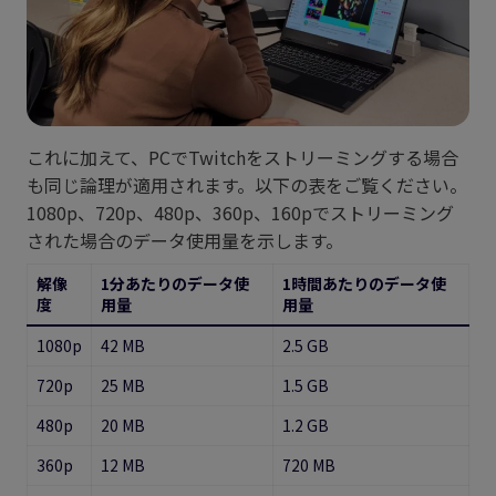
これに加えて、PCでTwitchをストリーミングする場合
も同じ論理が適用されます。以下の表をご覧ください。
1080p、720p、480p、360p、160pでストリーミング
された場合のデータ使用量を示します。
解像
1分あたりのデータ使
1時間あたりのデータ使
度
用量
用量
1080p
42 MB
2.5 GB
720p
25 MB
1.5 GB
480p
20 MB
1.2 GB
360p
12 MB
720 MB