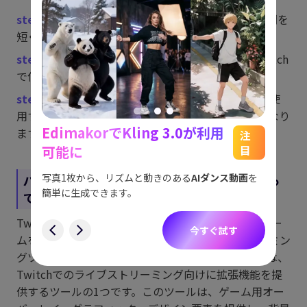
step 1.
まず、Twitchのストリーミングに費やす時間を
短くすれば、当然データ消費量は減ります。
step 2.
さらに、動画の品質を調整することで、Twitch
で使用されるデータ量を減らすことができます。
step 3.
最後に、モバイルデータの代わりにWi-Fiを使
用することで、データ使用量を心配する必要がなくなり
EdimakorでKling 3.0が利用
ます。
能
See
注
可能に
目
をスム
アイデ
す。
ョット
写真1枚から、リズムと動きのある
AIダンス動画
を
パート5：
プロフェッショナルなツールを使っ
にも対
簡単に生成できます。
てTwitchストリームを宣伝する方法
す
Twitchでパフォーマンスを向上させたライブストリー
今すぐ試す
ムを行いたい場合、プロフェッショナルなストリーミン
グツールが必要です。
Edimakor Screen Recorder
は、
Twitchでのライブストリーミング向けに拡張機能を提
供するツールの1つです。このツールは、ゲーム用オー