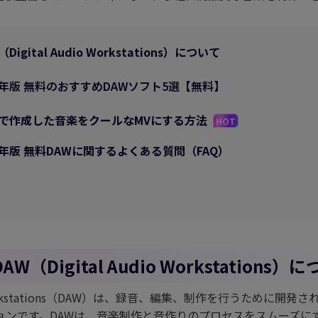
ジェネレーター
AIカートゥーンジェネレータ
写真カットアウト
キング
動画
AI動物ジェネレーター
igital Audio Workstations）について
5年版 無料のおすすめDAWソフト5選【無料】
Wで作成した音楽をクールなMVにする方法
HOT
3年版 無料DAWに関するよくある質問（FAQ）
W（Digital Audio Workstations）
io Workstations（DAW）は、録音、編集、制作を行うために開
ョンです。DAWは、音楽制作と音作りのプロセスをスムーズに