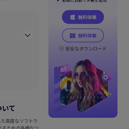
動画に自動で字幕を追加
ー
無料体験
無料体験
安全なダウンロード
について
発された高度なソフトウ
するための多様なツ