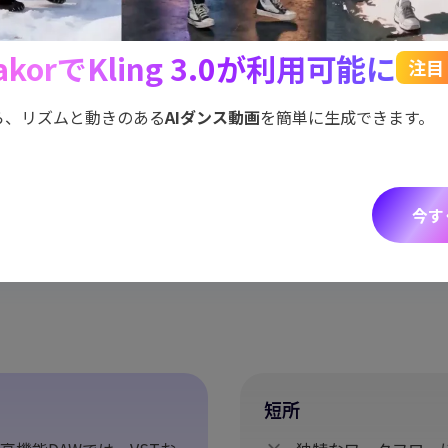
akorでKling 3.0が利用可能に
注目
ら、リズムと動きのある
AIダンス動画
を簡単に生成できます。
今す
indows、Linuxに対応。
短所