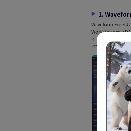
1. Wavefor
Waveform Fr
Workstatio
インターフェース
べての人にとって