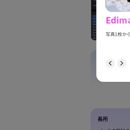
ッキング
Edim
新機能
物や物体をスムーズに追いかけ、
キーフレーム設
写真1枚か
サポート:
今すぐ試す
macOS、W
長所