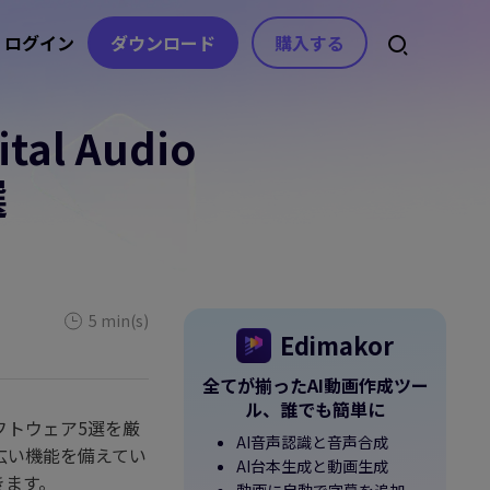
ログイン
ダウンロード
購入する
l Audio
スセンター
スト
アセット
音声
ライセンス、お問い合わせ
ト
選
自動字幕生成
動画エフェクト
AI音楽生成
ガイド
動画フィルター
音声から文字起こし
ボイスチェンジャー
を分かりやすく紹介
動画ステッカー
コピーライティング
テキスト読み上
記事
げ
ヒント＆解決策
ビデオトランジション
動画の不要な文字を消
5 min(s)
ボイスクローン
す
Edimakor
動画テンプレート
デート情報
動画の字幕を消すAIツ
ボーカルリムーバー
全てが揃ったAI動画作成ツー
ップデート&修正内容
テキスト アニメーション
ール
ル、誰でも簡単に
AI効果音生成
）ソフトウェア5選を厳
AIテキストベース編集
AI音声認識と音声合成
e
広い機能を備えてい
無音検出
AI台本生成と動画生成
beの公式チャンネル
きます。