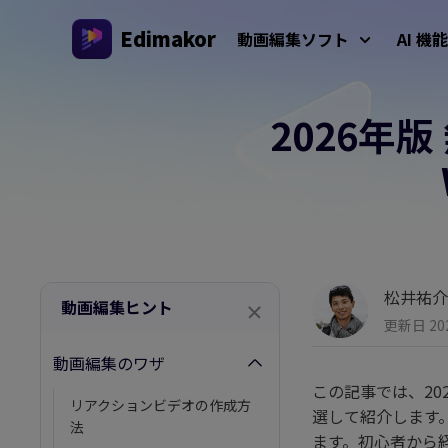
Edimakor
動画編集ソフト
AI 機能
2026年版
プラットフォーム
動画/画
Veo 3
AIインタラクション
AI 
Windows動画編集ソフト
すべてのAI機能を体験しよう
AI ASM
Windows 11/10 対応のオールインワンAI動画編集ソ
AI
フト、多彩なメディア素材を搭載
動画クリエイター
画生
AIキス
AI
AIワー
Mac動画編集ソフト
松井祐介
多言語動画制作
動画編集ヒント
Mac対応の簡単AI動画編集ソフト、さまざまなAI機
AI年齢
更新日 202
能を搭載
AI
動画編集のワザ
AI
ジブリ風
この記事では、2025
AI
リアクションビデオの作成方
AIジー
選して紹介します
法
ます。初心者から
透か