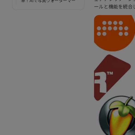
単！AIで写真ウォーターマー
ールと機能を統合
クを一瞬で消す
Instagramリールにテキスト
を簡単に追加する方法
生成AIで作る年賀状｜2026年
向けデザイン＆プロンプト集
映画字幕ダウンロードと
SRT
字幕なしの外国動画の音声を
通じて簡単に翻訳する方法
Opensubtitlesのダウンロー
ド、レビュー
プレーンテキストからSRT字
幕を作成する方法
2025年の最新AIツール