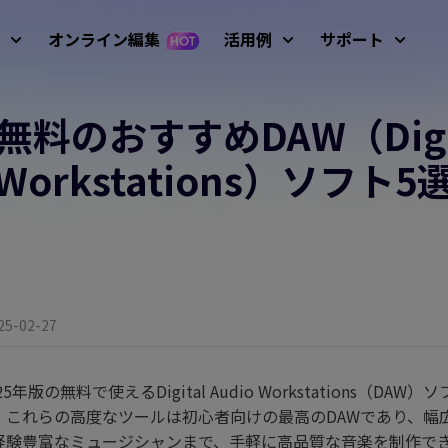
オンライン編集
活用例
サポート
 無料のおすすめDAW（Digita
サービ
像
動画編集
テキ
ガイド、
 プロンプト例
Nano Banana画像プロンプ
Workstations）ソフト5
アバター
初心者向けビデオエ
AIおしゃべり写真
キーフレーム アニメ
使い方
R 生成
ディター
ーション
AIダンス動画
テキストから動
AI画像から動画
操作方法
AI ビデオジェネレ
成
生成
動画
AI脳バグ動画モード
動画を逆再生
ーター
使い方
動画アニメーショ
動画翻訳
ルドカップ動画
AIベビージェネレーター
すべての
グリーンバック除
Screen Recorder（録画
ン
去
ツール）
変化フィルター
AI ファイトジェネレーター
5-02-27
歌う写真
AI話す動物
アップ
ビデオマスキング
音声編集
最新のア
画像生成
AI動画から動画
フィルター
AIサンタ動画
動画にテキストを
年版の無料で使えるDigital Audio Workstations（DAW
動画背景を削除
動画補正
画像からプロンプト生成
追加
YouTub
ザス動画
AI少女ジェネレーター
。これらの高度なツールは初心者向けの最高のDAWであり、幅
YouTu
経験豊富なミュージシャンまで、手軽に高品質な音楽を制作で
し削除
AI画像高画質化
モーショントラッ