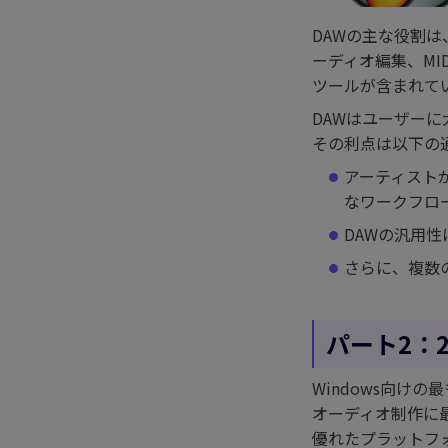
Nano Banana Proを徹底解説
DAWの主な役割
｜価格・機能・使い方まで完
全ガイド
ーディオ編集、M
ツールが含まれて
Sora2とは？AI動画生成の仕
組み・使い方・料金・代替ツ
DAWはユーザー
ールまで
その利点は以下の
Google Veo 3の使い方・料金
アーティスト
まとめ｜生成AI動画の活用方
なワークフロ
法とおすすめ編集ツールも紹
DAWの汎用
介
さらに、複数
パート2：
Windows向け
オーディオ制作に
優れたプラットフ