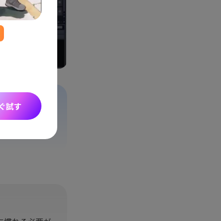
Seedance 2.0 リリース
アイデアをシネマティックなAI動画に変換。複
ーの一貫性、音声にも対応しています。
ぐ試す