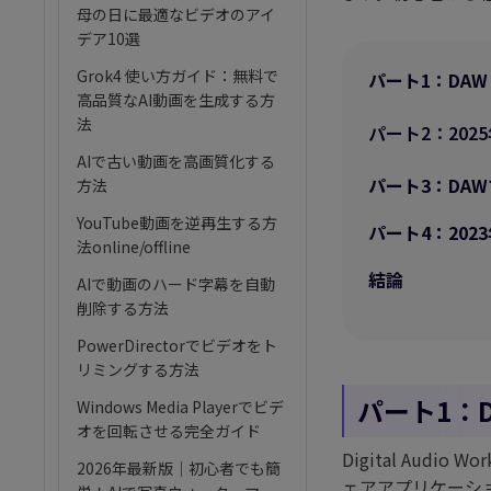
AI筋肉
母の日に最適なビデオのアイ
デア10選
AIハグ
Grok4 使い方ガイド：無料で
パート1：DAW（D
高品質なAI動画を生成する方
法
パート2：202
AIで古い動画を高画質化する
パート3：DA
方法
YouTube動画を逆再生する方
パート4：202
法online/offline
結論
AIで動画のハード字幕を自動
削除する方法
PowerDirectorでビデオをト
リミングする方法
パート1：DA
Windows Media Playerでビデ
オを回転させる完全ガイド
Digital Aud
2026年最新版｜初心者でも簡
ェアアプリケーシ